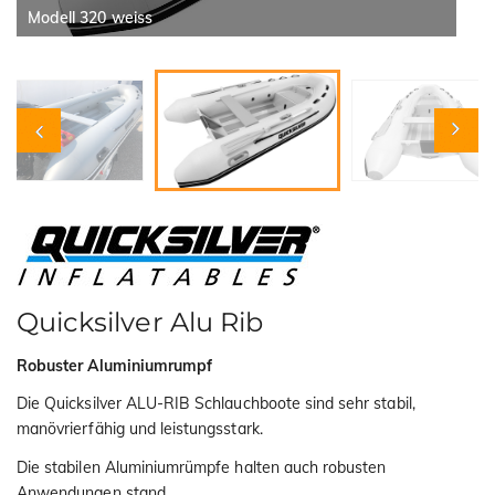
i
Modell 320 weiss
o
n
Quicksilver Alu Rib
Robuster Aluminiumrumpf
Die Quicksilver ALU-RIB Schlauchboote sind sehr stabil,
manövrierfähig und leistungsstark.
Die stabilen Aluminiumrümpfe halten auch robusten
Anwendungen stand.