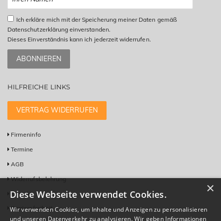
Ich erkläre mich mit der Speicherung meiner Daten gemäß
Datenschutzerklärung einverstanden.
Dieses Einverständnis kann ich jederzeit widerrufen.
ABONNIEREN
HILFREICHE LINKS
VERTRAG WIDERRUFEN
Firmeninfo
Termine
AGB
Widerrufsbelehrung
×
Diese Webseite verwendet Cookies.
Kontakt
Barrierefreiheit
Wir verwenden Cookies, um Inhalte und Anzeigen zu personalisieren
und unseren Datenverkehr zu analysieren. Wir geben Informationen