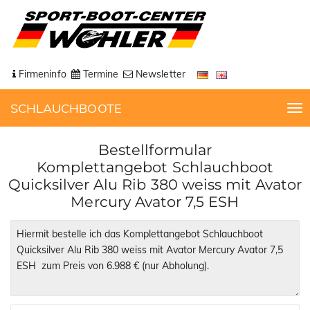
Firmeninfo
Termine
Newsletter
SCHLAUCHBOOTE
T
o
g
Bestellformular
g
Komplettangebot Schlauchboot
l
Quicksilver Alu Rib 380 weiss mit Avator
e
Mercury Avator 7,5 ESH
n
a
v
i
g
a
t