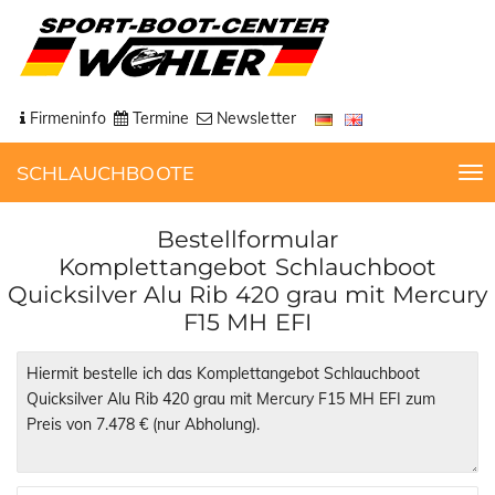
Firmeninfo
Termine
Newsletter
SCHLAUCHBOOTE
T
o
g
Bestellformular
g
Komplettangebot Schlauchboot
l
Quicksilver Alu Rib 420 grau mit Mercury
e
F15 MH EFI
n
a
v
i
g
a
t