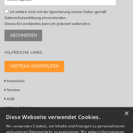
Ich erkläre mich mit der Speicherung meiner Daten gemäß
Datenschutzerklärung einverstanden.
Dieses Einverständnis kann ich jederzeit widerrufen.
ABONNIEREN
HILFREICHE LINKS
VERTRAG WIDERRUFEN
Firmeninfo
Termine
AGB
Widerrufsbelehrung
×
Diese Webseite verwendet Cookies.
Kontakt
Barrierefreiheit
Wir verwenden Cookies, um Inhalte und Anzeigen zu personalisieren
und unseren Datenverkehr zu analysieren. Wir geben Informationen