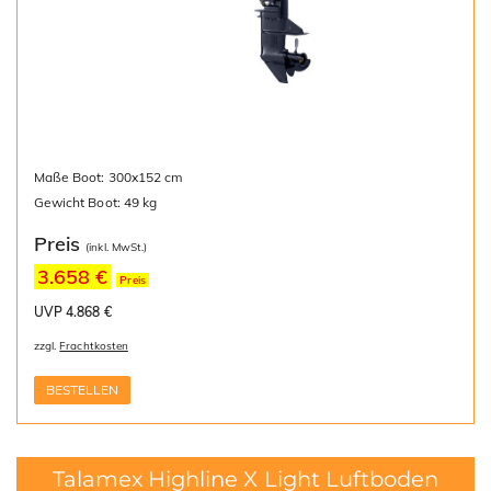
Maße Boot: 300x152 cm
Gewicht Boot: 49 kg
Preis
(inkl. MwSt.)
3.658 €
Preis
UVP 4.868 €
zzgl.
Frachtkosten
BESTELLEN
Talamex Highline X Light Luftboden