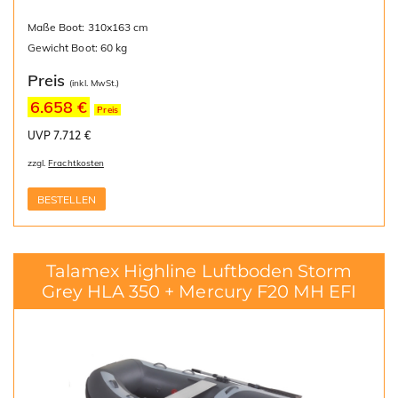
Maße Boot: 310x163 cm
Gewicht Boot: 60 kg
Preis
(inkl. MwSt.)
6.658 €
Preis
UVP 7.712 €
zzgl.
Frachtkosten
BESTELLEN
Talamex Highline Luftboden Storm
Grey HLA 350 + Mercury F20 MH EFI