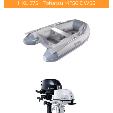
HXL 275 + Tohatsu MFS6 DWSS