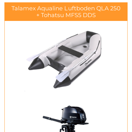
Talamex Aqualine Luftboden QLA 250
+ Tohatsu MFS5 DDS