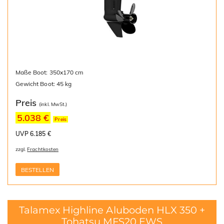
Maße Boot: 350x170 cm
Gewicht Boot: 45 kg
Preis
(inkl. MwSt.)
5.038 €
Preis
UVP 6.185 €
zzgl.
Frachtkosten
BESTELLEN
Talamex Highline Aluboden HLX 350 +
Tohatsu MFS20 EWS