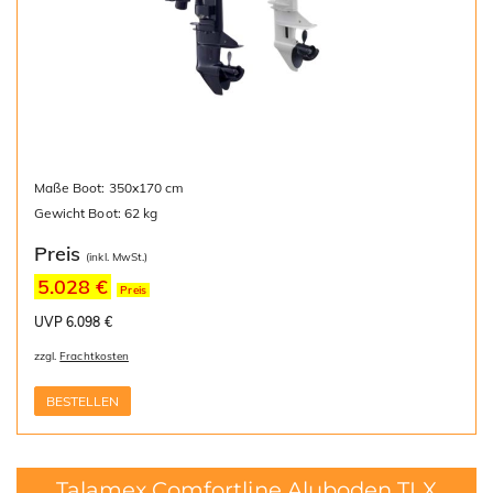
Maße Boot: 350x170 cm
Gewicht Boot: 62 kg
Preis
(inkl. MwSt.)
5.028 €
Preis
UVP 6.098 €
zzgl.
Frachtkosten
BESTELLEN
Talamex Comfortline Aluboden TLX