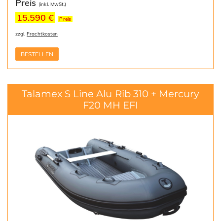
Preis
(inkl. MwSt.)
15.590 €
Preis
zzgl.
Frachtkosten
BESTELLEN
Talamex S Line Alu Rib 310 + Mercury
F20 MH EFI