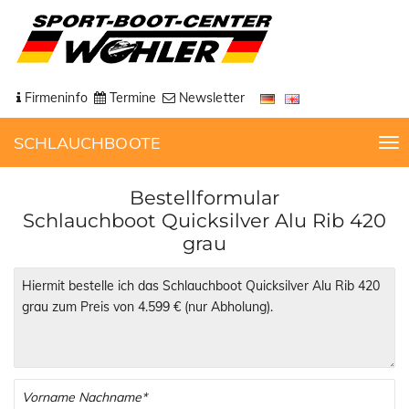
Firmeninfo
Termine
Newsletter
SCHLAUCHBOOTE
T
o
g
Bestellformular
g
Schlauchboot Quicksilver Alu Rib 420
l
grau
e
n
a
v
i
g
a
t