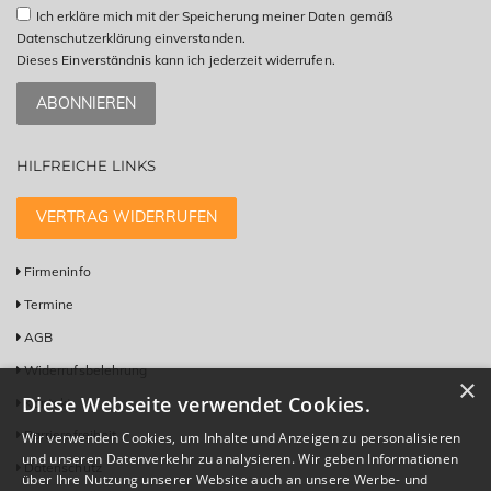
Ich erkläre mich mit der Speicherung meiner Daten gemäß
Datenschutzerklärung einverstanden.
Dieses Einverständnis kann ich jederzeit widerrufen.
ABONNIEREN
HILFREICHE LINKS
VERTRAG WIDERRUFEN
Firmeninfo
Termine
AGB
Widerrufsbelehrung
×
Diese Webseite verwendet Cookies.
Kontakt
Barrierefreiheit
Wir verwenden Cookies, um Inhalte und Anzeigen zu personalisieren
und unseren Datenverkehr zu analysieren. Wir geben Informationen
Datenschutz
über Ihre Nutzung unserer Website auch an unsere Werbe- und