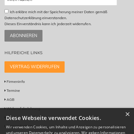
Ich erkläre mich mit der Speicherung meiner Daten gemäß
Datenschutzerklärung einverstanden.
Dieses Einverständnis kann ich jederzeit widerrufen.
ABONNIEREN
HILFREICHE LINKS
VERTRAG WIDERRUFEN
Firmeninfo
Termine
AGB
Widerrufsbelehrung
×
Diese Webseite verwendet Cookies.
Kontakt
Barrierefreiheit
Wir verwenden Cookies, um Inhalte und Anzeigen zu personalisieren
und unseren Datenverkehr zu analysieren. Wir geben Informationen