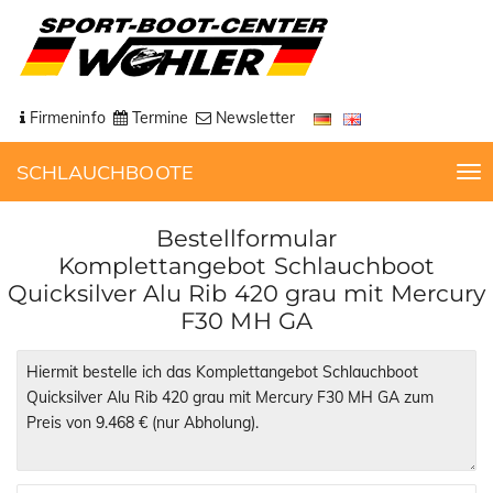
Firmeninfo
Termine
Newsletter
SCHLAUCHBOOTE
T
o
g
Bestellformular
g
Komplettangebot Schlauchboot
l
Quicksilver Alu Rib 420 grau mit Mercury
e
F30 MH GA
n
a
v
i
g
a
t