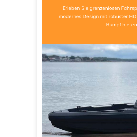
Erleben Sie grenzenlosen Fahr
modernes Design mit robuster HDP
Rumpf bieten