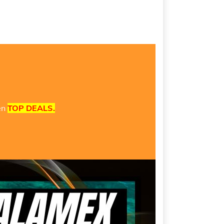
en
TOP DEALS.