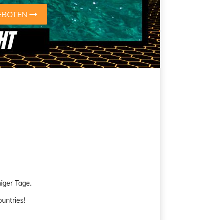
EBOTEN
iger Tage.
untries!