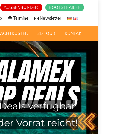
AUSSENBORDER
BOOTSTRAILER
o
Termine
Newsletter
RACHTKOSTEN
3D TOUR
KONTAKT
Deals verfügbar
 der
Vorrat reicht!