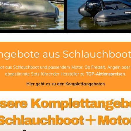
ngebote aus Schlauchboot
bot aus Schlauchboot und passendem Motor. Ob Freizeit, Angeln oder 
abgestimmte Sets führender Hersteller zu
TOP-Aktionspreisen
.
Hier geht es zu den Komplettangeboten