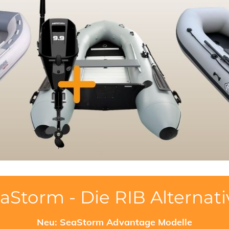
aStorm - Die RIB Alternati
Neu: SeaStorm Advantage Modelle