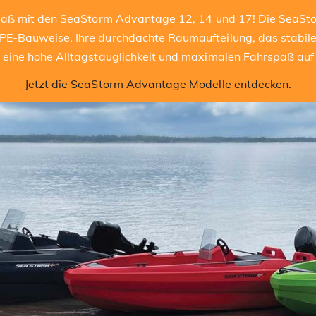
spaß mit den SeaStorm Advantage 12, 14 und 17! Die SeaSt
E-Bauweise. Ihre durchdachte Raumaufteilung, das stabile
 eine hohe Alltagstauglichkeit und maximalen Fahrspaß au
Jetzt die SeaStorm Advantage Modelle entdecken.