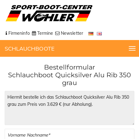
Firmeninfo
Termine
Newsletter
SCHLAUCHBOOTE
T
o
g
Bestellformular
g
Schlauchboot Quicksilver Alu Rib 350
l
grau
e
n
a
v
i
g
a
t