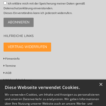
Ich erkläre mich mit der Speicherung meiner Daten gemäß
Datenschutzerklärung einverstanden.
Dieses Einverständnis kann ich jederzeit widerrufen.
ABONNIEREN
HILFREICHE LINKS
VERTRAG WIDERRUFEN
Firmeninfo
Termine
AGB
Widerrufsbelehrung
×
Diese Webseite verwendet Cookies.
Kontakt
Barrierefreiheit
Wir verwenden Cookies, um Inhalte und Anzeigen zu personalisieren
und unseren Datenverkehr zu analysieren. Wir geben Informationen
Datenschutz
über Ihre Nutzung unserer Website auch an unsere Werbe- und