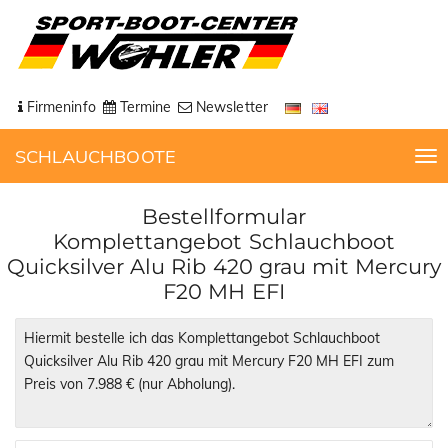
Firmeninfo
Termine
Newsletter
SCHLAUCHBOOTE
T
o
g
Bestellformular
g
Komplettangebot Schlauchboot
l
Quicksilver Alu Rib 420 grau mit Mercury
e
F20 MH EFI
n
a
v
i
g
a
t