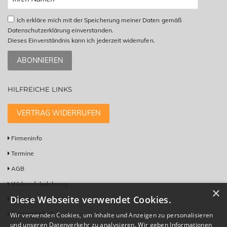
Ich erkläre mich mit der Speicherung meiner Daten gemäß
Datenschutzerklärung einverstanden.
Dieses Einverständnis kann ich jederzeit widerrufen.
ABONNIEREN
HILFREICHE LINKS
VERTRAG WIDERRUFEN
Firmeninfo
Termine
AGB
Widerrufsbelehrung
×
Diese Webseite verwendet Cookies.
Kontakt
Barrierefreiheit
Wir verwenden Cookies, um Inhalte und Anzeigen zu personalisieren
und unseren Datenverkehr zu analysieren. Wir geben Informationen