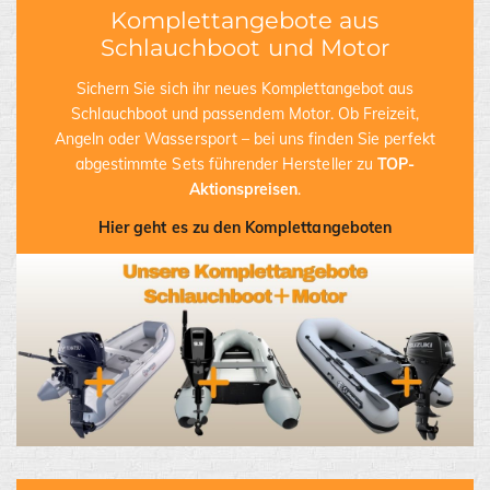
Komplettangebote aus
Schlauchboot und Motor
Sichern Sie sich ihr neues Komplettangebot aus
Schlauchboot und passendem Motor. Ob Freizeit,
Angeln oder Wassersport – bei uns finden Sie perfekt
abgestimmte Sets führender Hersteller zu
TOP-
Aktionspreisen
.
Hier geht es zu den Komplettangeboten