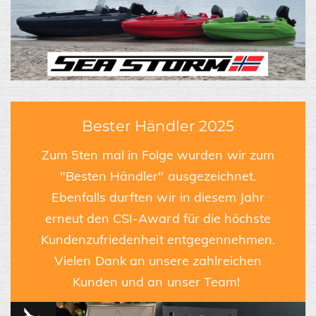
Bester Händler 2025
Zum 5ten mal in Folge wurden wir zum
"Besten Händler" ausgezeichnet.
Ebenfalls durften wir in diesem Jahr
erneut den CSI-Award für die höchste
Kundenzufriedenheit entgegennehmen.
Vielen Dank an unsere zahlreichen
Kunden und an unser Team!