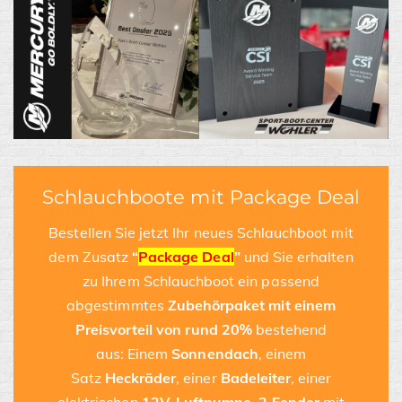
Schlauchboote mit Package Deal
Bestellen Sie jetzt Ihr neues Schlauchboot mit
dem Zusatz
“
Package Deal
”
und Sie erhalten
zu Ihrem Schlauchboot ein passend
abgestimmtes
Zubehörpaket
mit einem
Preisvorteil von rund 20%
bestehend
aus: Einem
Sonnendach
, einem
Satz
Heckräder
, einer
Badeleiter
, einer