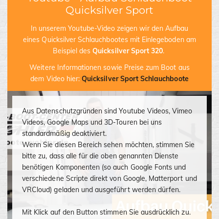
Quicksilver Sport
In unserem Youtube-Video zeigen wir den Aufbau
eines Quicksilver Schlauchbootes mit Einlegeboden am
Beispiel des
Quicksilver Sport 320
.
Weitere Informationen sowie Preise zum Boot aus
dem Video hier:
Quicksilver Sport Schlauchboote
Aus Datenschutzgründen sind Youtube Videos, Vimeo
Videos, Google Maps und 3D-Touren bei uns
standardmäßig deaktiviert.
Wenn Sie diesen Bereich sehen möchten, stimmen Sie
bitte zu, dass alle für die oben genannten Dienste
benötigen Komponenten (so auch Google Fonts und
verschiedene Scripte direkt von Google, Matterport und
VRCloud) geladen und ausgeführt werden dürfen.
Mit Klick auf den Button stimmen Sie ausdrücklich zu.