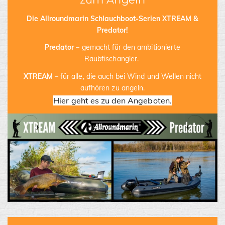
Die Allroundmarin Schlauchboot-Serien XTREAM &
Predator!
Predator
– gemacht für den ambitionierte
Raubfischangler.
XTREAM
– für alle, die auch bei Wind und Wellen nicht
aufhören zu angeln.
Hier geht es zu den Angeboten.