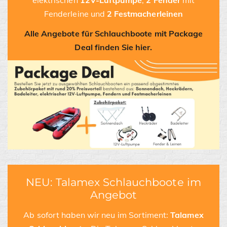
elektrischen
12V-Luftpumpe
,
2
Fender
mit
Fenderleine und
2
Festmacherleinen
Alle Angebote für Schlauchboote mit Package
Deal finden Sie hier.
NEU: Talamex Schlauchboote im
Angebot
Ab sofort haben wir neu im Sortiment:
Talamex