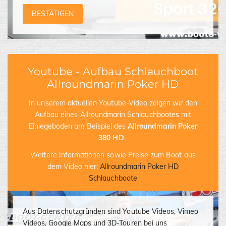
BESTÄTIGEN
Youtube - Aufbau Schlauchboot
Allroundmarin Poker HD
In unserem aktuellen Youtube-Video zeigen wir den
Aufbau eines Allroundmarin Schlauchbootes mit
Einlegeboden am Beispiel des
Allroundmarin Poker
380 HD
.
Weitere Informationen sowie Preise zum Boot aus
dem Video hier:
Allroundmarin Poker HD
Schlauchboote
Aus Datenschutzgründen sind Youtube Videos, Vimeo
Videos, Google Maps und 3D-Touren bei uns