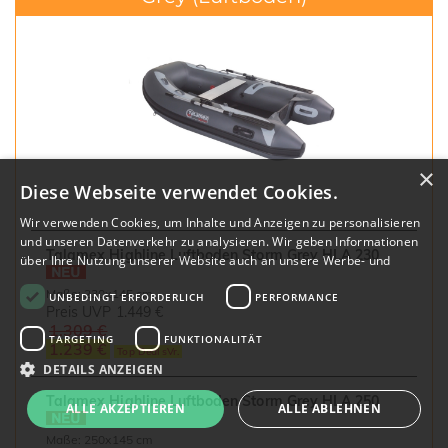
×
Diese Webseite verwendet Cookies.
Wir verwenden Cookies, um Inhalte und Anzeigen zu personalisieren
und unseren Datenverkehr zu analysieren. Wir geben Informationen
Talamex Highline Luftboden Storm Grey HLA 230
über Ihre Nutzung unserer Website auch an unsere Werbe- und
Analysepartner weiter, die diese möglicherweise mit anderen
Maße: 230x145 cm
UNBEDINGT ERFORDERLICH
PERFORMANCE
Informationen kombinieren, die Sie ihnen bereitgestellt haben oder
Preis UVP
1.449 €
die sie im Rahmen Ihrer Nutzung ihrer Dienste gesammelt haben.
1.309 €
Datenschutzrichtlinie
TARGETING
FUNKTIONALITÄT
1.239 €
Top Deal sVr.
DETAILS ANZEIGEN
Talamex Highline Luftboden Storm Grey HLA 250
ALLE AKZEPTIEREN
ALLE ABLEHNEN
Maße: 250x145 cm