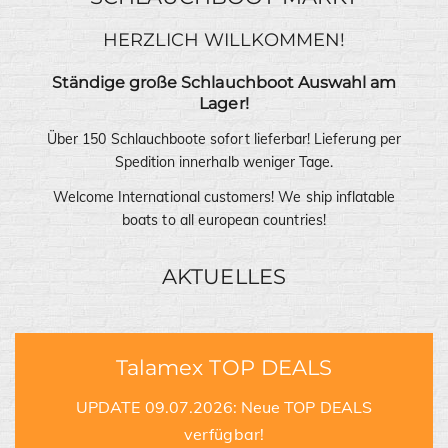
i
o
HERZLICH WILLKOMMEN!
n
Ständige große Schlauchboot Auswahl am
Lager!
Über 150 Schlauchboote sofort lieferbar! Lieferung per
Spedition innerhalb weniger Tage.
Welcome International customers! We ship inflatable
boats to all european countries!
AKTUELLES
Talamex TOP DEALS
UPDATE 09.07.2026: Neue TOP DEALS
verfügbar!