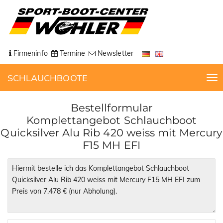
Firmeninfo
Termine
Newsletter
SCHLAUCHBOOTE
T
o
g
Bestellformular
g
Komplettangebot Schlauchboot
l
Quicksilver Alu Rib 420 weiss mit Mercury
e
F15 MH EFI
n
a
v
i
g
a
t