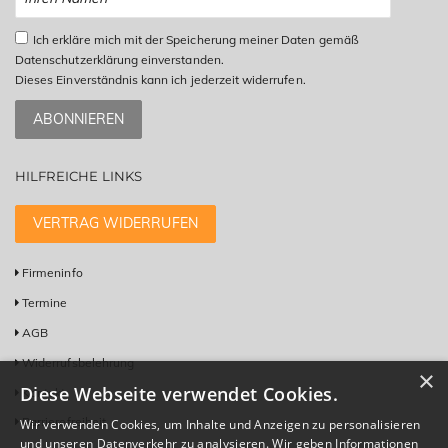
Ich erkläre mich mit der Speicherung meiner Daten gemäß
Datenschutzerklärung einverstanden.
Dieses Einverständnis kann ich jederzeit widerrufen.
ABONNIEREN
HILFREICHE LINKS
VERTRAG WIDERRUFEN
Firmeninfo
Termine
AGB
Widerrufsbelehrung
×
Diese Webseite verwendet Cookies.
Kontakt
Barrierefreiheit
Wir verwenden Cookies, um Inhalte und Anzeigen zu personalisieren
und unseren Datenverkehr zu analysieren. Wir geben Informationen