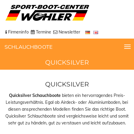
Firmeninfo
Termine
Newsletter
SCHLAUCHBOOTE
T
o
QUICKSILVER
g
g
l
e
QUICKSILVER
n
Quicksilver Schauchboote
bieten ein hervorragendes Preis-
a
Leistungsverhältnis. Egal ob Airdeck- oder Aluminiumboden, bei
v
diesen ansprechenden Modellen finden Sie das richtige Boot.
i
Quicksilver Schlauchboote sind vergleichsweise leicht und somit
g
sehr gut zu händeln, gut zu verstauen und leicht aufzubauen.
a
t