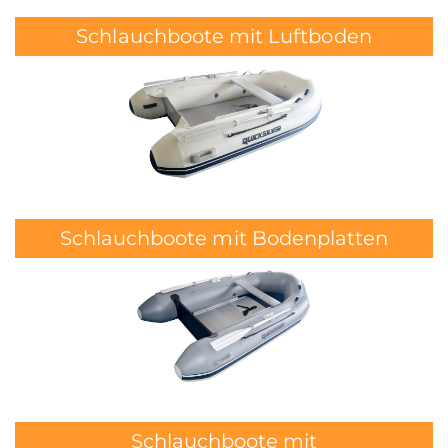
i
Schlauchboote mit Luftboden
o
n
Schlauchboote mit Bodenplatten
Schlauchboote mit