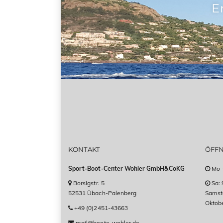
E
KONTAKT
ÖFF
Sport-Boot-Center Wohler GmbH&CoKG
Mo -
Borsigstr. 5
Sa: 
52531 Übach-Palenberg
Samsta
Oktob
+49 (0)2451-43663
mail@boote-wohler.de