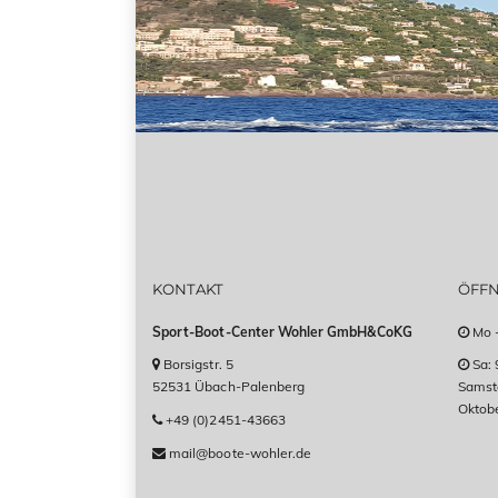
KONTAKT
ÖFF
Sport-Boot-Center Wohler GmbH&CoKG
Mo -
Borsigstr. 5
Sa: 
52531 Übach-Palenberg
Samsta
Oktob
+49 (0)2451-43663
mail@boote-wohler.de