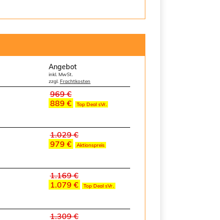
Angebot
inkl. MwSt.
zzgl.
Frachtkosten
969 €
889 €
Top Deal sVr.
1.029 €
979 €
Aktionspreis
1.169 €
1.079 €
Top Deal sVr.
1.309 €