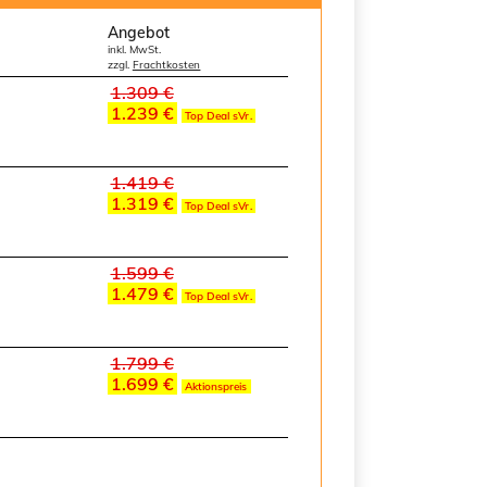
Angebot
inkl. MwSt.
zzgl.
Frachtkosten
1.309 €
1.239 €
Top Deal sVr.
1.419 €
1.319 €
Top Deal sVr.
1.599 €
1.479 €
Top Deal sVr.
1.799 €
1.699 €
Aktionspreis