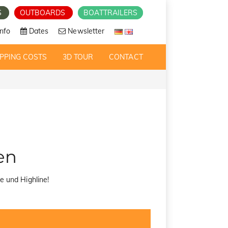
S
OUTBOARDS
BOATTRAILERS
nfo
Dates
Newsletter
PPING COSTS
3D TOUR
CONTACT
en
e und Highline!