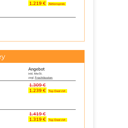
1.219 €
Aktionspreis
ey
Angebot
inkl. MwSt.
zzgl.
Frachtkosten
1.309 €
1.239 €
Top Deal sVr.
1.419 €
1.319 €
Top Deal sVr.