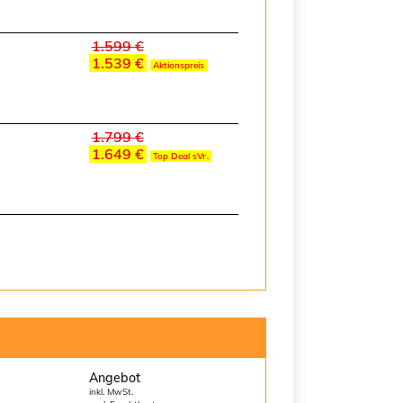
1.599 €
1.539 €
Aktionspreis
1.799 €
1.649 €
Top Deal sVr.
Angebot
inkl. MwSt.