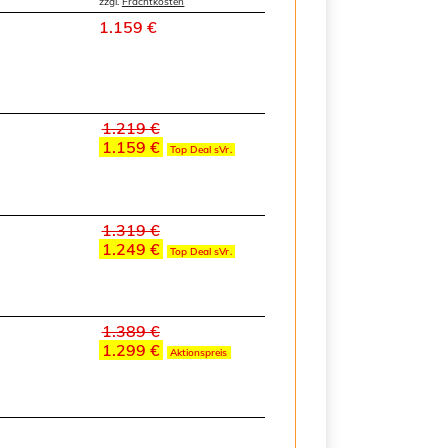
zzgl.
Frachtkosten
1.159 €
1.219 €
1.159 €
Top Deal sVr.
1.319 €
1.249 €
Top Deal sVr.
1.389 €
1.299 €
Aktionspreis