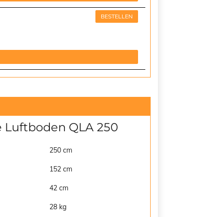
BESTELLEN
e Luftboden QLA 250
250 cm
152 cm
42 cm
28 kg