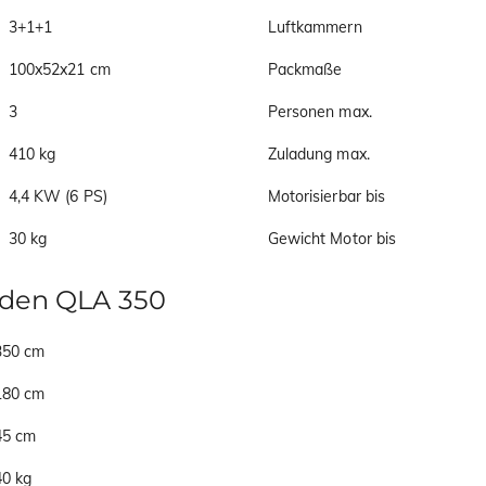
3+1+1
Luftkammern
100x52x21 cm
Packmaße
3
Personen max.
410 kg
Zuladung max.
4,4 KW (6 PS)
Motorisierbar bis
30 kg
Gewicht Motor bis
oden QLA 350
350 cm
180 cm
45 cm
40 kg