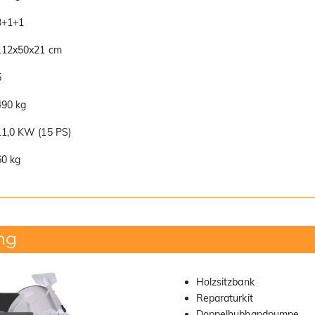
3+1+1
112x50x21 cm
5
490 kg
11,0 KW (15 PS)
60 kg
ng
Holzsitzbank
Reparaturkit
Doppelhubhandpumpe