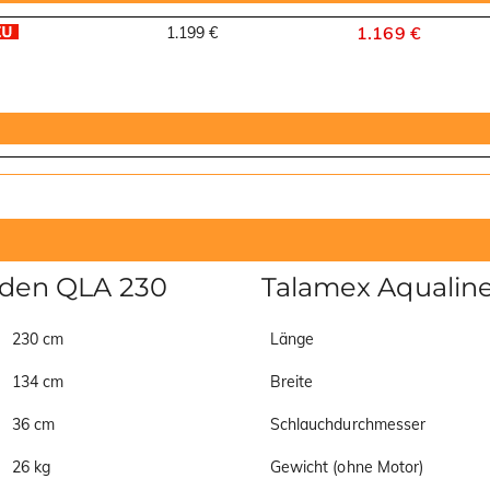
1.169 €
1.199 €
oden QLA 230
Talamex Aqualin
230 cm
Länge
134 cm
Breite
36 cm
Schlauchdurchmesser
26 kg
Gewicht (ohne Motor)