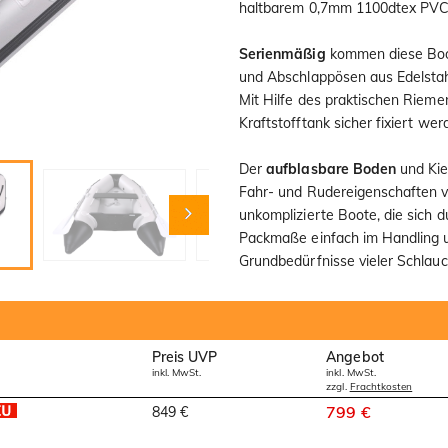
haltbarem 0,7mm 1100dtex PVC 
Serienmäßig
kommen diese Boot
und Abschlappösen aus Edelsta
Mit Hilfe des praktischen Riemen
Kraftstofftank sicher fixiert wer
Der
aufblasbare Boden
und Kie
Fahr- und Rudereigenschaften ve
unkomplizierte Boote, die sich 
Packmaße einfach im Handling u
Grundbedürfnisse vieler Schlauc
Preis UVP
Angebot
inkl. MwSt.
inkl. MwSt.
zzgl.
Frachtkosten
799 €
849 €