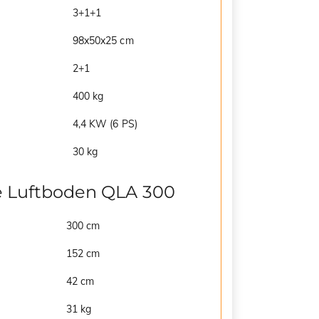
3+1+1
98x50x25 cm
2+1
400 kg
4,4 KW (6 PS)
30 kg
e Luftboden QLA 300
300 cm
152 cm
42 cm
31 kg