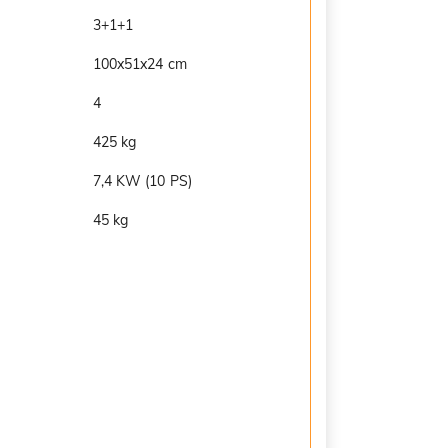
3+1+1
100x51x24 cm
4
425 kg
7,4 KW (10 PS)
45 kg