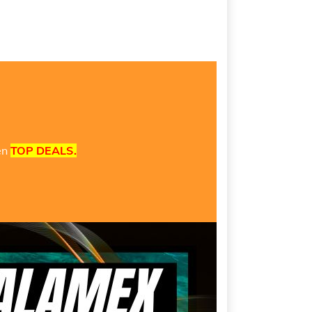
en
TOP DEALS.