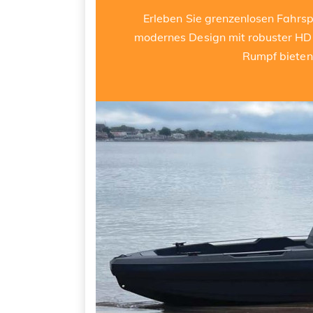
Erleben Sie grenzenlosen Fahr
modernes Design mit robuster HDP
Rumpf bieten