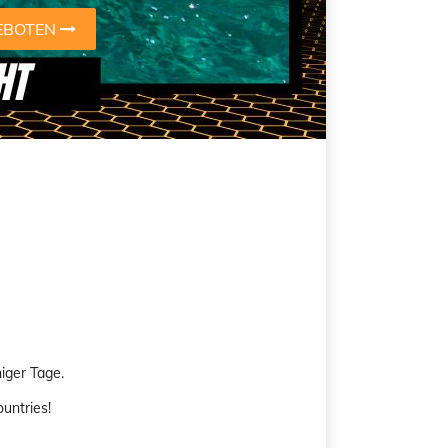
EBOTEN
iger Tage.
untries!