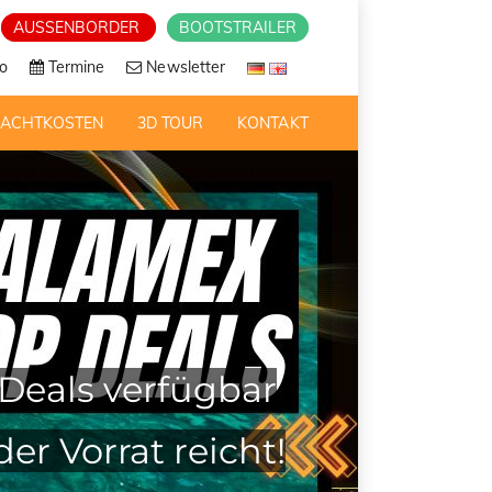
AUSSENBORDER
BOOTSTRAILER
o
Termine
Newsletter
RACHTKOSTEN
3D TOUR
KONTAKT
Deals verfügbar
 der
Vorrat reicht!