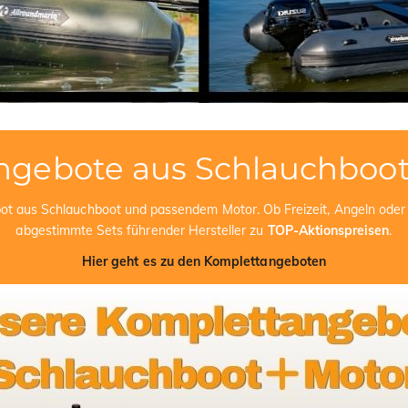
ngebote aus Schlauchboot
bot aus Schlauchboot und passendem Motor. Ob Freizeit, Angeln oder 
abgestimmte Sets führender Hersteller zu
TOP-Aktionspreisen
.
Hier geht es zu den Komplettangeboten