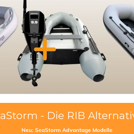
aStorm - Die RIB Alternati
Neu: SeaStorm Advantage Modelle