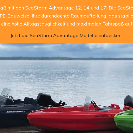
spaß mit den SeaStorm Advantage 12, 14 und 17! Die SeaSt
E-Bauweise. Ihre durchdachte Raumaufteilung, das stabile
 eine hohe Alltagstauglichkeit und maximalen Fahrspaß au
Jetzt die SeaStorm Advantage Modelle entdecken.