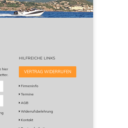
HILFREICHE LINKS
e hier
VERTRAG WIDERRUFEN
tter.
Firmeninfo
Termine
AGB
Widerrufsbelehrung
ung
Kontakt