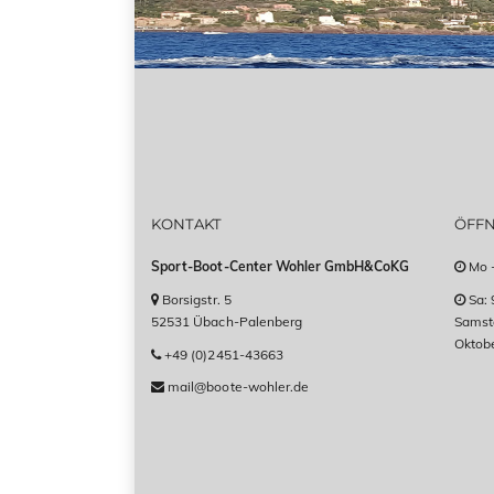
KONTAKT
ÖFF
Sport-Boot-Center Wohler GmbH&CoKG
Mo -
Borsigstr. 5
Sa: 
52531 Übach-Palenberg
Samsta
Oktob
+49 (0)2451-43663
mail@boote-wohler.de