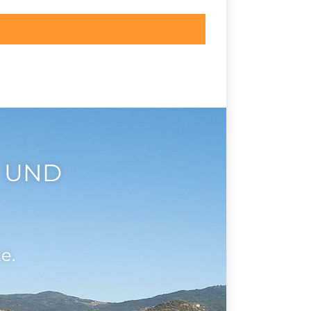
 UND
e.