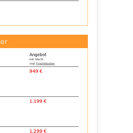
er
Angebot
inkl. MwSt.
zzgl.
Frachtkosten
949 €
1.199 €
1.299 €