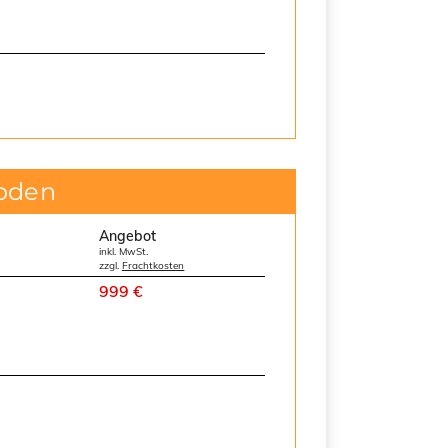
boden
Angebot
inkl. MwSt.
zzgl.
Frachtkosten
999 €