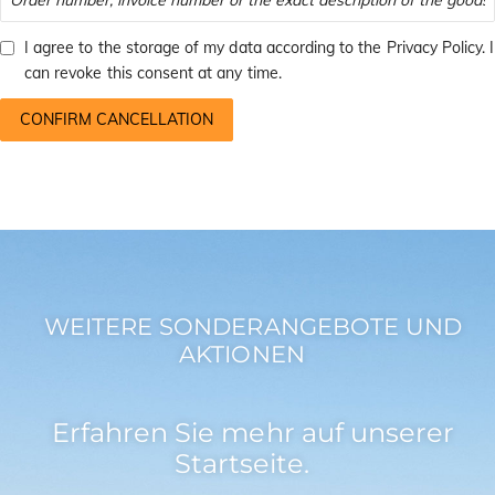
i
o
I agree to the storage of my data according to the
Privacy Policy
. I
n
can revoke this consent at any time.
CONFIRM CANCELLATION
WEITERE SONDERANGEBOTE UND
AKTIONEN
Erfahren Sie mehr auf unserer
Startseite.