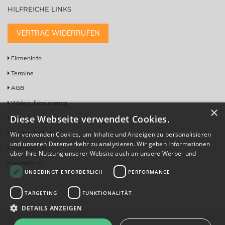
HILFREICHE LINKS
VERTRAG WIDERRUFEN
Firmeninfo
Termine
AGB
Widerrufsbelehrung
×
Diese Webseite verwendet Cookies.
Kontakt
Barrierefreiheit
Wir verwenden Cookies, um Inhalte und Anzeigen zu personalisieren
und unseren Datenverkehr zu analysieren. Wir geben Informationen
Datenschutz
über Ihre Nutzung unserer Website auch an unsere Werbe- und
Analysepartner weiter, die diese möglicherweise mit anderen
Impressum
UNBEDINGT ERFORDERLICH
PERFORMANCE
Informationen kombinieren, die Sie ihnen bereitgestellt haben oder
die sie im Rahmen Ihrer Nutzung ihrer Dienste gesammelt haben.
Datenschutzrichtlinie
TARGETING
FUNKTIONALITÄT
DETAILS ANZEIGEN