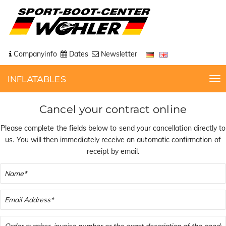
Companyinfo
Dates
Newsletter
INFLATABLES
T
o
g
Cancel your contract online
g
l
Please complete the fields below to send your cancellation directly to
e
us. You will then immediately receive an automatic confirmation of
n
receipt by email.
a
v
i
g
a
t