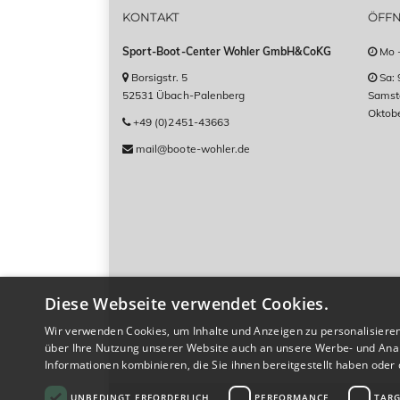
KONTAKT
ÖFF
Sport-Boot-Center Wohler GmbH&CoKG
Mo -
Borsigstr. 5
Sa: 
52531 Übach-Palenberg
Samsta
Oktob
+49 (0)2451-43663
mail@boote-wohler.de
Diese Webseite verwendet Cookies.
Wir verwenden Cookies, um Inhalte und Anzeigen zu personalisiere
über Ihre Nutzung unserer Website auch an unsere Werbe- und Anal
Informationen kombinieren, die Sie ihnen bereitgestellt haben ode
Datenschutzrichtlinie
UNBEDINGT ERFORDERLICH
PERFORMANCE
TARG