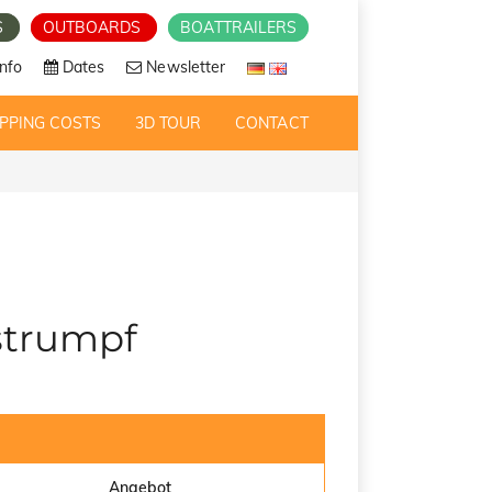
S
OUTBOARDS
BOATTRAILERS
nfo
Dates
Newsletter
PPING COSTS
3D TOUR
CONTACT
strumpf
Angebot