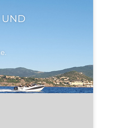
 UND
e.