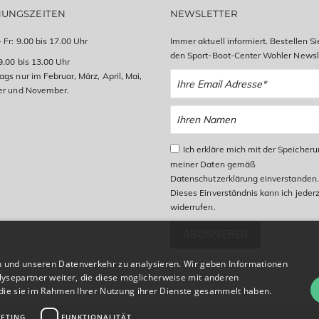
NUNGSZEITEN
NEWSLETTER
 Fr: 9.00 bis 17.00 Uhr
Immer aktuell informiert. Bestellen Si
den Sport-Boot-Center Wohler Newsle
9.00 bis 13.00 Uhr
gs nur im Februar, März, April, Mai,
er und November.
Ich erkläre mich mit der Speicher
meiner Daten gemäß
Datenschutzerklärung einverstanden.
Dieses Einverständnis kann ich jederz
widerrufen.
ABONNIEREN
n und unseren Datenverkehr zu analysieren. Wir geben Informationen
ysepartner weiter, die diese möglicherweise mit anderen
r die sie im Rahmen Ihrer Nutzung ihrer Dienste gesammelt haben.
ETING
FUNKTIONALITÄT