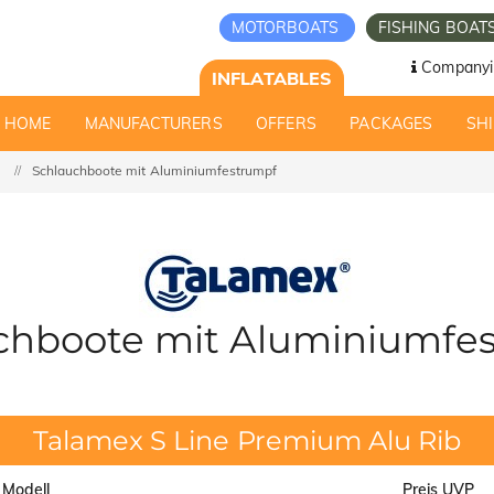
MOTORBOATS
FISHING BOAT
Companyi
INFLATABLES
HOME
MANUFACTURERS
OFFERS
PACKAGES
SHI
Schlauchboote mit Aluminiumfestrumpf
chboote mit Aluminiumfe
Talamex S Line Premium Alu Rib
Modell
Preis UVP