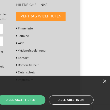
HILFREICHE LINKS
e hier
VERTRAG WIDERRUFEN
tter.
Firmeninfo
Termine
AGB
Widerrufsbelehrung
ung
Kontakt
Barrierefreiheit
eit
Datenschutz
×
Impressum
ALLE AKZEPTIEREN
ALLE ABLEHNEN