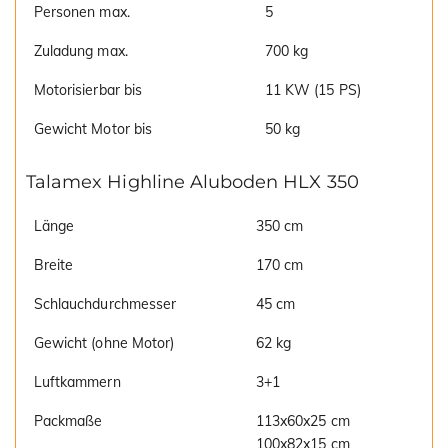
Personen max.
5
Zuladung max.
700 kg
Motorisierbar bis
11 KW (15 PS)
Gewicht Motor bis
50 kg
Talamex Highline Aluboden HLX 350
Länge
350 cm
Breite
170 cm
Schlauchdurchmesser
45 cm
Gewicht (ohne Motor)
62 kg
Luftkammern
3+1
Packmaße
113x60x25 cm
100x82x15 cm