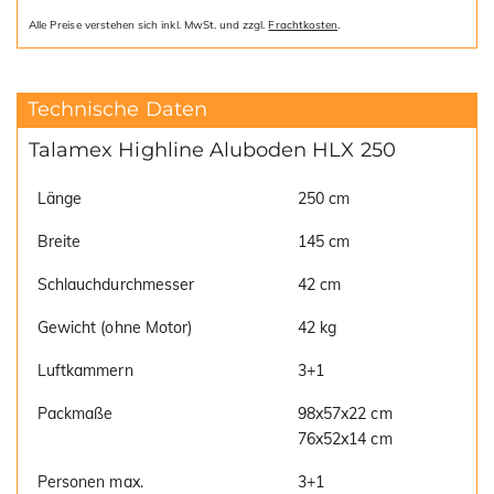
Alle Preise verstehen sich inkl. MwSt. und zzgl.
Frachtkosten
.
Technische Daten
Talamex Highline Aluboden HLX 250
Länge
250 cm
Breite
145 cm
Schlauchdurchmesser
42 cm
Gewicht (ohne Motor)
42 kg
Luftkammern
3+1
Packmaße
98x57x22 cm
76x52x14 cm
Personen max.
3+1