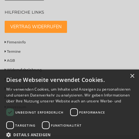
HILFREICHE LINKS
VERTRAG WIDERRUFEN
Firmeninfo
Termine
AGB
Widerrufsbelehrung
×
Diese Webseite verwendet Cookies.
Kontakt
Barrierefreiheit
Wir verwenden Cookies, um Inhalte und Anzeigen zu personalisieren
und unseren Datenverkehr zu analysieren. Wir geben Informationen
Datenschutz
über Ihre Nutzung unserer Website auch an unsere Werbe- und
Analysepartner weiter, die diese möglicherweise mit anderen
Impressum
UNBEDINGT ERFORDERLICH
PERFORMANCE
Informationen kombinieren, die Sie ihnen bereitgestellt haben oder
die sie im Rahmen Ihrer Nutzung ihrer Dienste gesammelt haben.
Datenschutzrichtlinie
TARGETING
FUNKTIONALITÄT
DETAILS ANZEIGEN