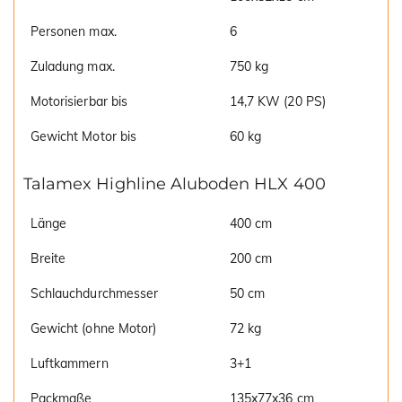
Personen max.
6
Zuladung max.
750 kg
Motorisierbar bis
14,7 KW (20 PS)
Gewicht Motor bis
60 kg
Talamex Highline Aluboden HLX 400
Länge
400 cm
Breite
200 cm
Schlauchdurchmesser
50 cm
Gewicht (ohne Motor)
72 kg
Luftkammern
3+1
Packmaße
135x77x36 cm