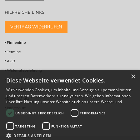
HILFREICHE LINKS
VERTRAG WIDERRUFEN
Firmeninfo
Termine
AGB
Widerrufsbelehrung
×
Diese Webseite verwendet Cookies.
Kontakt
Barrierefreiheit
Wir verwenden Cookies, um Inhalte und Anzeigen zu personalisieren
und unseren Datenverkehr zu analysieren. Wir geben Informationen
Datenschutz
über Ihre Nutzung unserer Website auch an unsere Werbe- und
Analysepartner weiter, die diese möglicherweise mit anderen
Impressum
UNBEDINGT ERFORDERLICH
PERFORMANCE
Informationen kombinieren, die Sie ihnen bereitgestellt haben oder
die sie im Rahmen Ihrer Nutzung ihrer Dienste gesammelt haben.
Datenschutzrichtlinie
TARGETING
FUNKTIONALITÄT
DETAILS ANZEIGEN