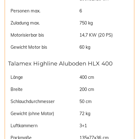
Personen max.
6
Zuladung max.
750 kg
Motorisierbar bis
14,7 KW (20 PS)
Gewicht Motor bis
60 kg
Talamex Highline Aluboden HLX 400
Länge
400 cm
Breite
200 cm
Schlauchdurchmesser
50 cm
Gewicht (ohne Motor)
72 kg
Luftkammern
3+1
Packmaße
135x77x36 cm