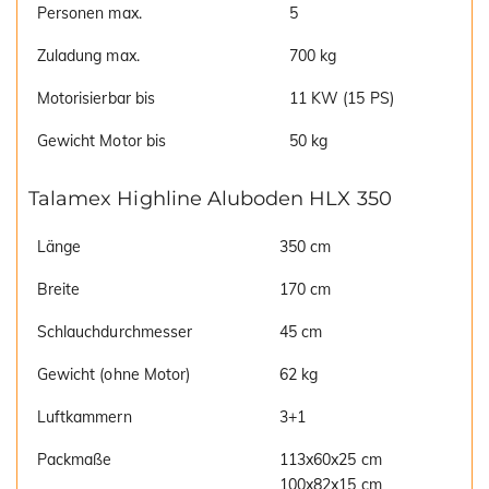
Personen max.
5
Zuladung max.
700 kg
Motorisierbar bis
11 KW (15 PS)
Gewicht Motor bis
50 kg
Talamex Highline Aluboden HLX 350
Länge
350 cm
Breite
170 cm
Schlauchdurchmesser
45 cm
Gewicht (ohne Motor)
62 kg
Luftkammern
3+1
Packmaße
113x60x25 cm
100x82x15 cm