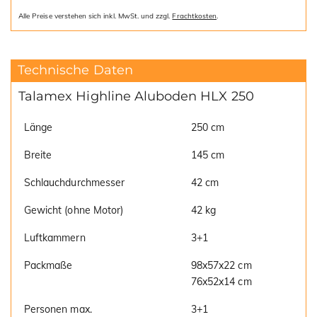
Alle Preise verstehen sich inkl. MwSt. und zzgl.
Frachtkosten
.
Technische Daten
Talamex Highline Aluboden HLX 250
Länge
250 cm
Breite
145 cm
Schlauchdurchmesser
42 cm
Gewicht (ohne Motor)
42 kg
Luftkammern
3+1
Packmaße
98x57x22 cm
76x52x14 cm
Personen max.
3+1