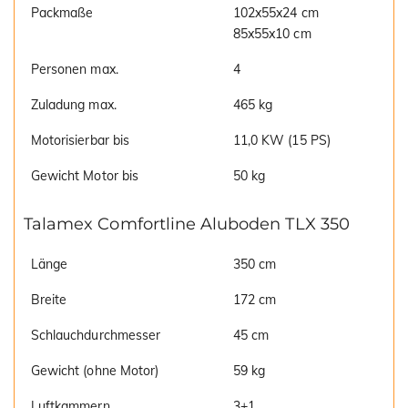
Packmaße
102x55x24 cm
85x55x10 cm
Personen max.
4
Zuladung max.
465 kg
Motorisierbar bis
11,0 KW (15 PS)
Gewicht Motor bis
50 kg
Talamex Comfortline Aluboden TLX 350
Länge
350 cm
Breite
172 cm
Schlauchdurchmesser
45 cm
Gewicht (ohne Motor)
59 kg
Luftkammern
3+1