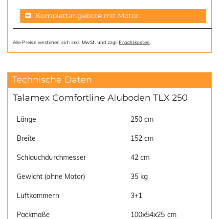
Komplettangebote mit Motor
Alle Preise verstehen sich inkl. MwSt. und zzgl.
Frachtkosten
.
Technische Daten
Talamex Comfortline Aluboden TLX 250
Länge
250 cm
Breite
152 cm
Schlauchdurchmesser
42 cm
Gewicht (ohne Motor)
35 kg
Luftkammern
3+1
Packmaße
100x54x25 cm