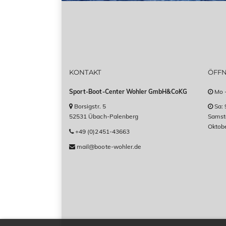
KONTAKT
ÖFF
Sport-Boot-Center Wohler GmbH&CoKG
Mo -
Borsigstr. 5
Sa: 
52531 Übach-Palenberg
Samsta
Oktob
+49 (0)2451-43663
mail@boote-wohler.de