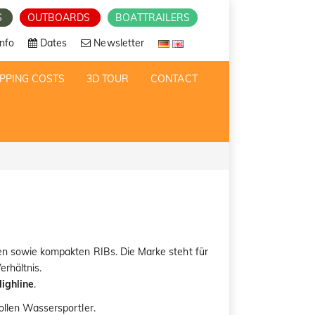
S
OUTBOARDS
BOATTRAILERS
nfo
Dates
Newsletter
PPING COSTS
3D TOUR
CONTACT
en sowie kompakten RIBs. Die Marke steht für
rhältnis.
ighline
.
ollen Wassersportler.