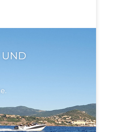
 UND
e.