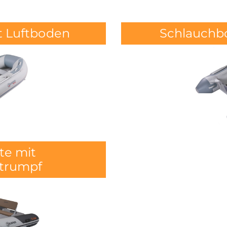
t Luftboden
Schlauchb
te mit
trumpf