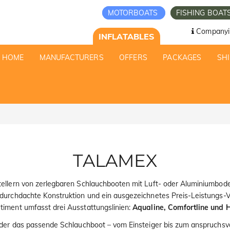
MOTORBOATS
FISHING BOAT
Companyi
INFLATABLES
HOME
MANUFACTURERS
OFFERS
PACKAGES
SHI
TALAMEX
ellern von zerlegbaren Schlauchbooten mit Luft- oder Aluminiumbod
, durchdachte Konstruktion und ein ausgezeichnetes Preis-Leistungs-Ve
timent umfasst drei Ausstattungslinien:
Aqualine, Comfortline und H
eder das passende Schlauchboot – vom Einsteiger bis zum anspruchsv