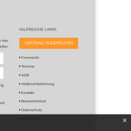
HILFREICHE LINKS
e hier
VERTRAG WIDERRUFEN
tter.
Firmeninfo
Termine
AGB
Widerrufsbelehrung
ung
Kontakt
Barrierefreiheit
eit
Datenschutz
×
Impressum