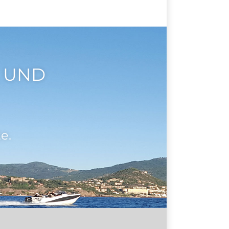
 UND
e.