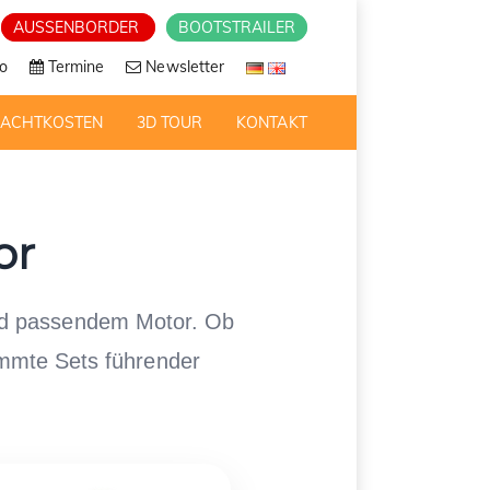
AUSSENBORDER
BOOTSTRAILER
o
Termine
Newsletter
RACHTKOSTEN
3D TOUR
KONTAKT
or
nd passendem Motor. Ob
immte Sets führender