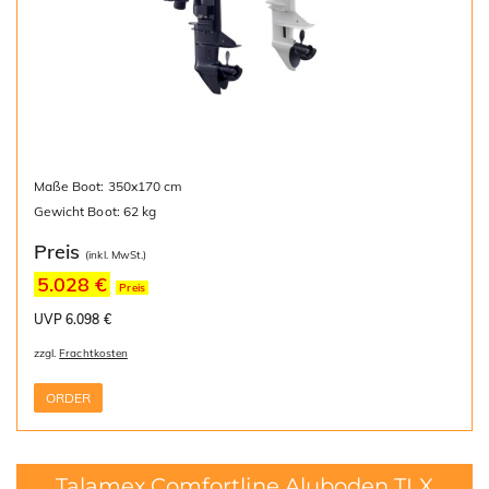
Maße Boot: 350x170 cm
Gewicht Boot: 62 kg
Preis
(inkl. MwSt.)
5.028 €
Preis
UVP 6.098 €
zzgl.
Frachtkosten
ORDER
Talamex Comfortline Aluboden TLX