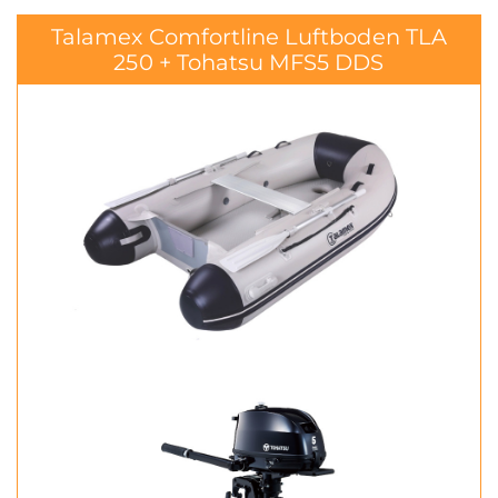
Talamex Comfortline Luftboden TLA
250 + Tohatsu MFS5 DDS