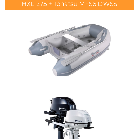
HXL 275 + Tohatsu MFS6 DWSS