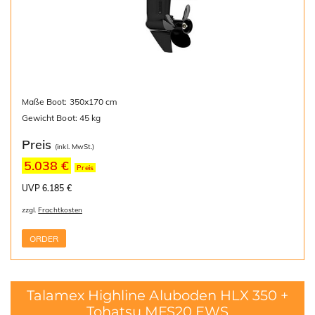
Maße Boot: 350x170 cm
Gewicht Boot: 45 kg
Preis
(inkl. MwSt.)
5.038 €
Preis
UVP 6.185 €
zzgl.
Frachtkosten
ORDER
Talamex Highline Aluboden HLX 350 +
Tohatsu MFS20 EWS