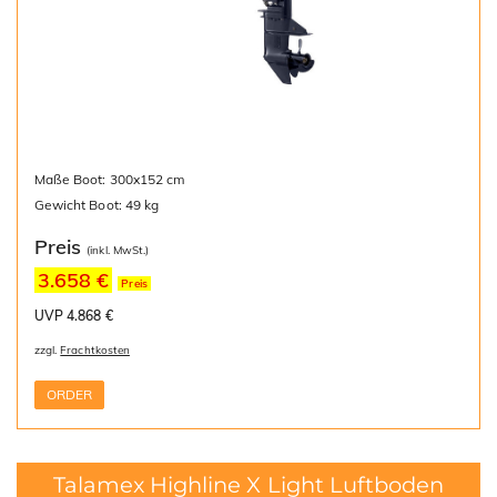
Maße Boot: 300x152 cm
Gewicht Boot: 49 kg
Preis
(inkl. MwSt.)
3.658 €
Preis
UVP 4.868 €
zzgl.
Frachtkosten
ORDER
Talamex Highline X Light Luftboden