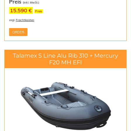
Preis
(inkl. MwSt.)
15.590 €
Preis
zzgl.
Frachtkosten
ORDER
Talamex S Line Alu Rib 310 + Mercury
F20 MH EFI