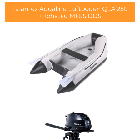
Talamex Aqualine Luftboden QLA 250
+ Tohatsu MFS5 DDS