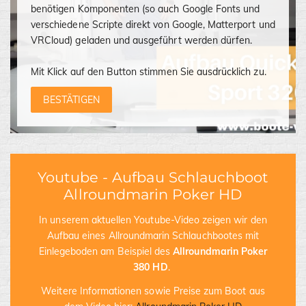
benötigen Komponenten (so auch Google Fonts und
verschiedene Scripte direkt von Google, Matterport und
VRCloud) geladen und ausgeführt werden dürfen.
Mit Klick auf den Button stimmen Sie ausdrücklich zu.
BESTÄTIGEN
Youtube - Aufbau Schlauchboot
Allroundmarin Poker HD
In unserem aktuellen Youtube-Video zeigen wir den
Aufbau eines Allroundmarin Schlauchbootes mit
Einlegeboden am Beispiel des
Allroundmarin Poker
380 HD
.
Weitere Informationen sowie Preise zum Boot aus