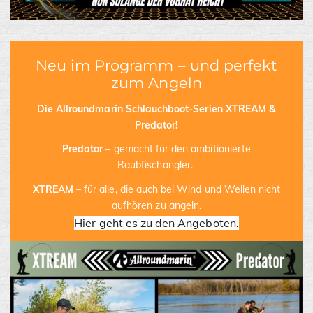
Neu im Programm – und perfekt
zum Angeln
Die Allroundmarin Schlauchboot-Serien XTREAM &
Predator!
Predator
– gemacht für den ambitionierte
Raubfischangler.
XTREAM
– für alle, die auch bei Wind und Wellen nicht
aufhören zu angeln.
Hier geht es zu den Angeboten.