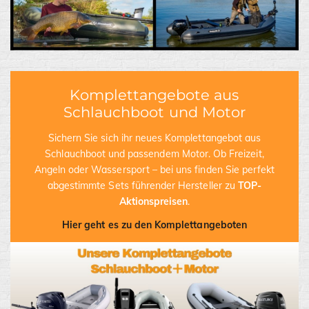
Komplettangebote aus
Schlauchboot und Motor
Sichern Sie sich ihr neues Komplettangebot aus
Schlauchboot und passendem Motor. Ob Freizeit,
Angeln oder Wassersport – bei uns finden Sie perfekt
abgestimmte Sets führender Hersteller zu
TOP-
Aktionspreisen
.
Hier geht es zu den Komplettangeboten