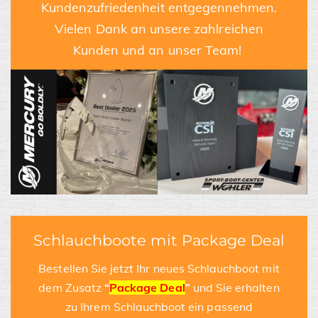
Kundenzufriedenheit entgegennehmen.
Vielen Dank an unsere zahlreichen
Kunden und an unser Team!
Schlauchboote mit Package Deal
Bestellen Sie jetzt Ihr neues Schlauchboot mit
dem Zusatz
“
Package Deal
”
und Sie erhalten
zu Ihrem Schlauchboot ein passend