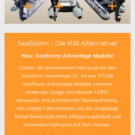
SeaStorm - Die RIB Alternative!
Neu: SeaStorm Advantage Modelle
Erleben Sie grenzenlosen Fahrspaß mit den
SeaStorm Advantage 12, 14 und 17! Die
SeaStorm Advantage Modelle vereinen
modernes Design mit robuster HDPE-
Bauweise. Ihre durchdachte Raumaufteilung,
das stabile Fahrverhalten und der langlebige
Rumpf bieten eine hohe Alltagstauglichkeit und
maximalen Fahrspaß auf dem Wasser.