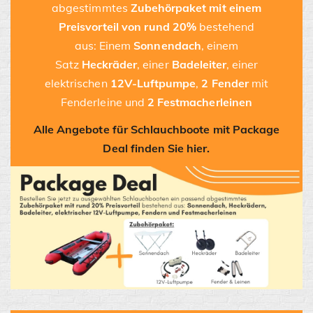
abgestimmtes
Zubehörpaket
mit einem
Preisvorteil von rund 20%
bestehend
aus: Einem
Sonnendach
, einem
Satz
Heckräder
, einer
Badeleiter
, einer
elektrischen
12V-Luftpumpe
,
2
Fender
mit
Fenderleine und
2
Festmacherleinen
Alle Angebote für Schlauchboote mit Package
Deal finden Sie hier.