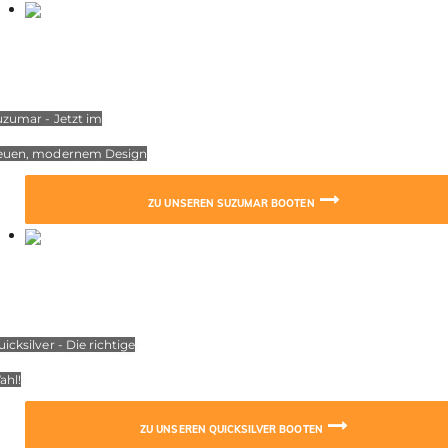
uzumar - Jetzt im
euen, modernem Design
ZU UNSEREN SUZUMAR BOOTEN
icksilver - Die richtige
ahl!
ZU UNSEREN QUICKSILVER BOOTEN