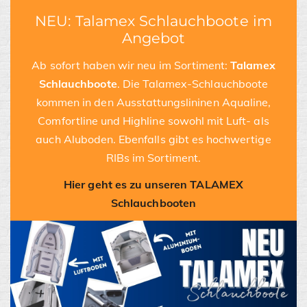
NEU: Talamex Schlauchboote im
Angebot
Ab sofort haben wir neu im Sortiment:
Talamex
Schlauchboote
. Die Talamex-Schlauchboote
kommen in den Ausstattungslininen Aqualine,
Comfortline und Highline sowohl mit Luft- als
auch Aluboden. Ebenfalls gibt es hochwertige
RIBs im Sortiment.
Hier geht es zu unseren TALAMEX
Schlauchbooten