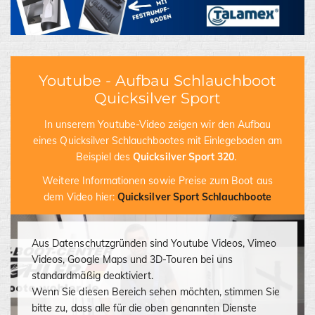
Youtube - Aufbau Schlauchboot
Quicksilver Sport
In unserem Youtube-Video zeigen wir den Aufbau
eines Quicksilver Schlauchbootes mit Einlegeboden am
Beispiel des
Quicksilver Sport 320
.
Weitere Informationen sowie Preise zum Boot aus
dem Video hier:
Quicksilver Sport Schlauchboote
Aus Datenschutzgründen sind Youtube Videos, Vimeo
Videos, Google Maps und 3D-Touren bei uns
standardmäßig deaktiviert.
Wenn Sie diesen Bereich sehen möchten, stimmen Sie
bitte zu, dass alle für die oben genannten Dienste