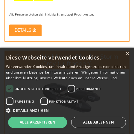
Alle Preise verstehen sich inkl. MwSt. und zzgl.
Frachtkosten
.
DETAILS
×
Talamex Highline Luftboden Storm
Diese Webseite verwendet Cookies.
Grey
(Luftboden)
Wir verwenden Cookies, um Inhalte und Anzeigen zu personalisieren
und unseren Datenverkehr zu analysieren. Wir geben Informationen
über Ihre Nutzung unserer Website auch an unsere Werbe- und
Analysepartner weiter, die diese möglicherweise mit anderen
UNBEDINGT ERFORDERLICH
PERFORMANCE
Informationen kombinieren, die Sie ihnen bereitgestellt haben oder
die sie im Rahmen Ihrer Nutzung ihrer Dienste gesammelt haben.
Datenschutzrichtlinie
TARGETING
FUNKTIONALITÄT
DETAILS ANZEIGEN
ALLE AKZEPTIEREN
ALLE ABLEHNEN