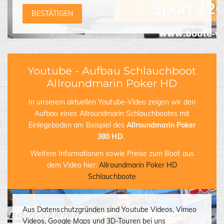
BESTÄTIGEN
Youtube - Aufbau Schlauchboot
Allroundmarin Poker HD
In unserem aktuellen Youtube-Video zeigen wir den
Aufbau eines Allroundmarin Schlauchbootes mit
Einlegeboden am Beispiel des
Allroundmarin Poker
380 HD
.
Weitere Informationen sowie Preise zum Boot aus
dem Video hier:
Allroundmarin Poker HD
Schlauchboote
Aus Datenschutzgründen sind Youtube Videos, Vimeo
Videos, Google Maps und 3D-Touren bei uns