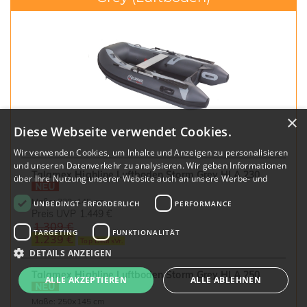
×
Diese Webseite verwendet Cookies.
Wir verwenden Cookies, um Inhalte und Anzeigen zu personalisieren
und unseren Datenverkehr zu analysieren. Wir geben Informationen
Talamex Highline Luftboden Storm Grey HLA 230
über Ihre Nutzung unserer Website auch an unsere Werbe- und
Analysepartner weiter, die diese möglicherweise mit anderen
Maße: 230x145 cm
UNBEDINGT ERFORDERLICH
PERFORMANCE
Informationen kombinieren, die Sie ihnen bereitgestellt haben oder
Preis UVP
1.449 €
die sie im Rahmen Ihrer Nutzung ihrer Dienste gesammelt haben.
1.309 €
Datenschutzrichtlinie
TARGETING
FUNKTIONALITÄT
1.239 €
Top Deal sVr.
DETAILS ANZEIGEN
Talamex Highline Luftboden Storm Grey HLA 250
ALLE AKZEPTIEREN
ALLE ABLEHNEN
Maße: 250x145 cm