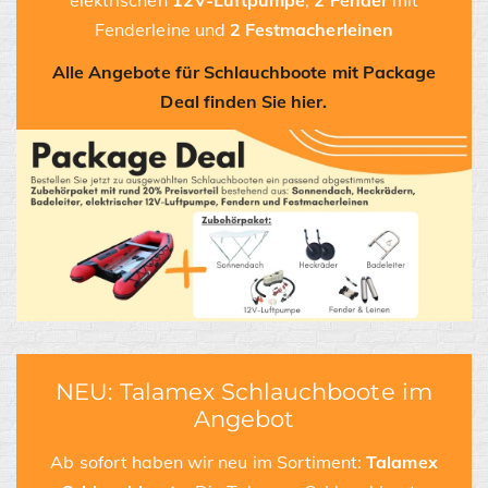
elektrischen
12V-Luftpumpe
,
2
Fender
mit
Fenderleine und
2
Festmacherleinen
Alle Angebote für Schlauchboote mit Package
Deal finden Sie hier.
NEU: Talamex Schlauchboote im
Angebot
Ab sofort haben wir neu im Sortiment:
Talamex