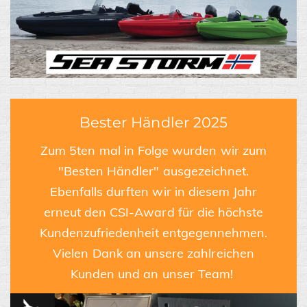
Bester Händler 2025
Zum 5ten mal in Folge wurden wir zum
"Besten Händler" ausgezeichnet.
Ebenfalls durften wir in diesem Jahr
erneut den CSI-Award für die höchste
Kundenzufriedenheit entgegennehmen.
Vielen Dank an unsere zahlreichen
Kunden und an unser Team!