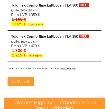
Talamex Comfortline Luftboden TLA 300
Maße: 300x152 cm
Preis UVP
1.359 €
1.169 €
1.079 €
Top Deal sVr.
Talamex Comfortline Luftboden TLA 350
Maße: 350x172 cm
Preis UVP
1.479 €
1.309 €
1.219 €
Aktionspreis
Alle Preise verstehen sich inkl. MwSt. und zzgl.
Frachtkosten
.
DETAILS
Talamex Highline Luftboden Storm
Grey
(Luftboden)