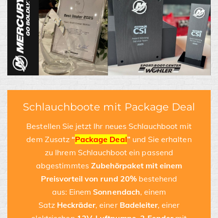
Schlauchboote mit Package Deal
Bestellen Sie jetzt Ihr neues Schlauchboot mit
dem Zusatz
“
Package Deal
”
und Sie erhalten
zu Ihrem Schlauchboot ein passend
abgestimmtes
Zubehörpaket
mit einem
Preisvorteil von rund 20%
bestehend
aus: Einem
Sonnendach
, einem
Satz
Heckräder
, einer
Badeleiter
, einer