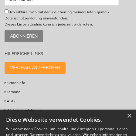
Ich erkläre mich mit der Speicherung meiner Daten gemäß
Datenschutzerklärung einverstanden.
Dieses Einverständnis kann ich jederzeit widerrufen.
ABONNIEREN
HILFREICHE LINKS
VERTRAG WIDERRUFEN
Firmeninfo
Termine
AGB
Widerrufsbelehrung
×
Diese Webseite verwendet Cookies.
Kontakt
Barrierefreiheit
Wir verwenden Cookies, um Inhalte und Anzeigen zu personalisieren
und unseren Datenverkehr zu analysieren. Wir geben Informationen