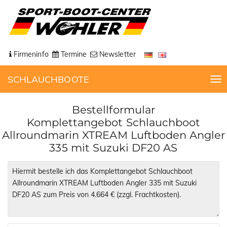
Firmeninfo
Termine
Newsletter
SCHLAUCHBOOTE
T
o
g
Bestellformular
g
Komplettangebot Schlauchboot
l
Allroundmarin XTREAM Luftboden Angler
e
335 mit Suzuki DF20 AS
n
a
v
i
g
a
t