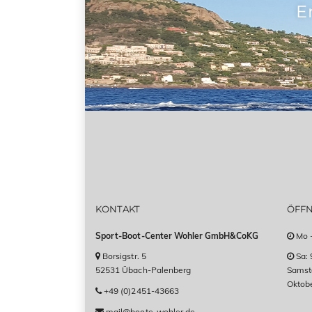
E
KONTAKT
ÖFF
Sport-Boot-Center Wohler GmbH&CoKG
Mo -
Borsigstr. 5
Sa: 
52531 Übach-Palenberg
Samsta
Oktob
+49 (0)2451-43663
mail@boote-wohler.de