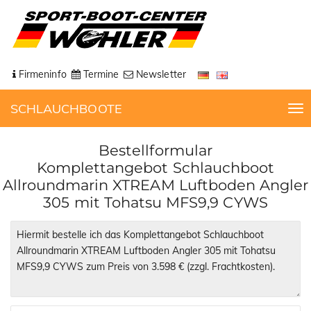
Firmeninfo
Termine
Newsletter
SCHLAUCHBOOTE
T
o
g
Bestellformular
g
Komplettangebot Schlauchboot
l
Allroundmarin XTREAM Luftboden Angler
e
305 mit Tohatsu MFS9,9 CYWS
n
a
v
i
g
a
t