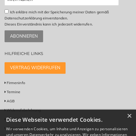
Ich erkläre mich mit der Speicherung meiner Daten gemäß
Datenschutzerklärung einverstanden.
Dieses Einverständnis kann ich jederzeit widerrufen.
ABONNIEREN
HILFREICHE LINKS
VERTRAG WIDERRUFEN
Firmeninfo
Termine
AGB
Widerrufsbelehrung
×
Diese Webseite verwendet Cookies.
Kontakt
Barrierefreiheit
Wir verwenden Cookies, um Inhalte und Anzeigen zu personalisieren
und unseren Datenverkehr zu analysieren. Wir geben Informationen