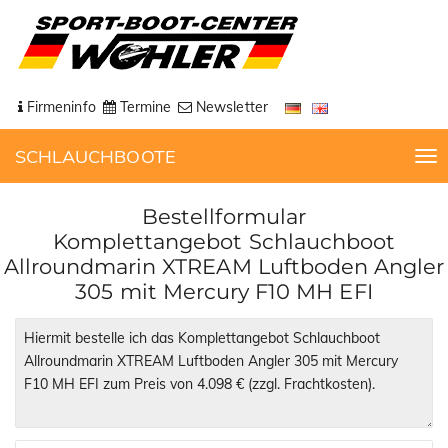
Firmeninfo
Termine
Newsletter
SCHLAUCHBOOTE
T
o
g
Bestellformular
g
Komplettangebot Schlauchboot
l
Allroundmarin XTREAM Luftboden Angler
e
305 mit Mercury F10 MH EFI
n
a
v
i
g
a
t