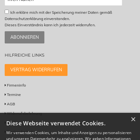
Ich erkläre mich mit der Speicherung meiner Daten gemäß
Datenschutzerklärung einverstanden.
Dieses Einverständnis kann ich jederzeit widerrufen.
ABONNIEREN
HILFREICHE LINKS
VERTRAG WIDERRUFEN
Firmeninfo
Termine
AGB
Widerrufsbelehrung
×
Diese Webseite verwendet Cookies.
Kontakt
Barrierefreiheit
Wir verwenden Cookies, um Inhalte und Anzeigen zu personalisieren
und unseren Datenverkehr zu analysieren. Wir geben Informationen