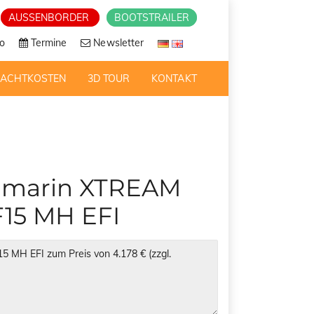
AUSSENBORDER
BOOTSTRAILER
o
Termine
Newsletter
RACHTKOSTEN
3D TOUR
KONTAKT
ndmarin XTREAM
F15 MH EFI