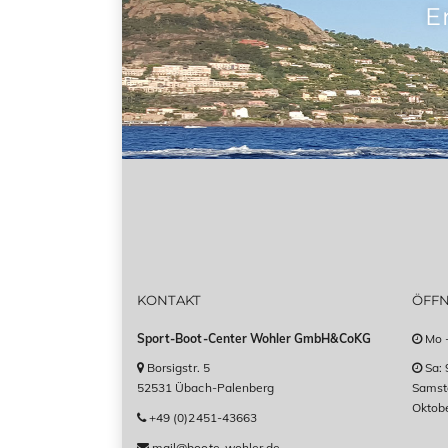
E
KONTAKT
ÖFF
Sport-Boot-Center Wohler GmbH&CoKG
Mo -
Borsigstr. 5
Sa: 
52531 Übach-Palenberg
Samsta
Oktob
+49 (0)2451-43663
mail@boote-wohler.de