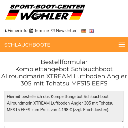
Firmeninfo
Termine
Newsletter
SCHLAUCHBOOTE
T
o
g
Bestellformular
g
Komplettangebot Schlauchboot
l
Allroundmarin XTREAM Luftboden Angler
e
305 mit Tohatsu MFS15 EEFS
n
a
v
i
g
a
t