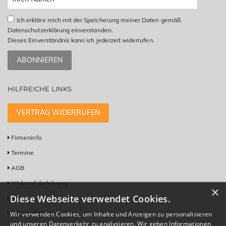
Ich erkläre mich mit der Speicherung meiner Daten gemäß
Datenschutzerklärung einverstanden.
Dieses Einverständnis kann ich jederzeit widerrufen.
ABONNIEREN
HILFREICHE LINKS
VERTRAG WIDERRUFEN
Firmeninfo
Termine
AGB
Widerrufsbelehrung
×
Diese Webseite verwendet Cookies.
Kontakt
Barrierefreiheit
Wir verwenden Cookies, um Inhalte und Anzeigen zu personalisieren
und unseren Datenverkehr zu analysieren. Wir geben Informationen