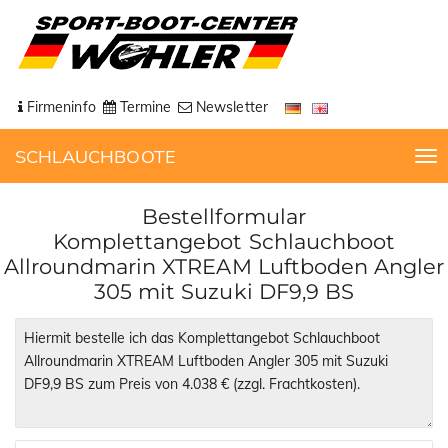
Firmeninfo
Termine
Newsletter
SCHLAUCHBOOTE
T
o
g
Bestellformular
g
Komplettangebot Schlauchboot
l
Allroundmarin XTREAM Luftboden Angler
e
305 mit Suzuki DF9,9 BS
n
a
v
i
g
a
t