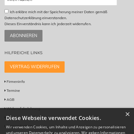
Ich erkläre mich mit der Speicherung meiner Daten gemäß
Datenschutzerklärung einverstanden.
Dieses Einverständnis kann ich jederzeit widerrufen.
ABONNIEREN
HILFREICHE LINKS
VERTRAG WIDERRUFEN
Firmeninfo
Termine
AGB
Widerrufsbelehrung
×
Diese Webseite verwendet Cookies.
Kontakt
Barrierefreiheit
Wir verwenden Cookies, um Inhalte und Anzeigen zu personalisieren
und unseren Datenverkehr zu analysieren. Wir geben Informationen