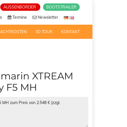
AUSSENBORDER
BOOTSTRAILER
o
Termine
Newsletter
RACHTKOSTEN
3D TOUR
KONTAKT
ndmarin XTREAM
ry F5 MH