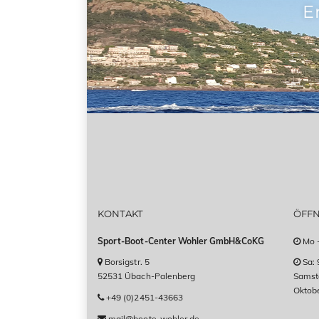
E
KONTAKT
ÖFF
Sport-Boot-Center Wohler GmbH&CoKG
Mo -
Borsigstr. 5
Sa: 
52531 Übach-Palenberg
Samsta
Oktob
+49 (0)2451-43663
mail@boote-wohler.de