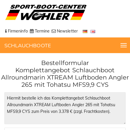
Firmeninfo
Termine
Newsletter
SCHLAUCHBOOTE
T
o
g
Bestellformular
g
Komplettangebot Schlauchboot
l
Allroundmarin XTREAM Luftboden Angler
e
265 mit Tohatsu MFS9,9 CYS
n
a
v
i
g
a
t