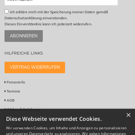
Ich erkläre mich mit der Speicherung meiner Daten gemäß
Datenschutzerklärung einverstanden.
Dieses Einverständnis kann ich jederzeit widerrufen.
ABONNIEREN
HILFREICHE LINKS
VERTRAG WIDERRUFEN
Firmeninfo
Termine
AGB
Widerrufsbelehrung
×
Diese Webseite verwendet Cookies.
Kontakt
Barrierefreiheit
Wir verwenden Cookies, um Inhalte und Anzeigen zu personalisieren
und unseren Datenverkehr zu analysieren. Wir geben Informationen