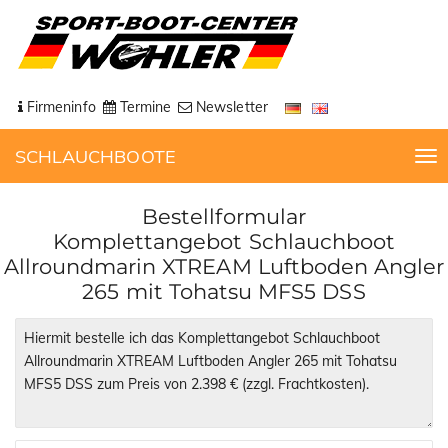
Firmeninfo
Termine
Newsletter
SCHLAUCHBOOTE
T
o
g
Bestellformular
g
Komplettangebot Schlauchboot
l
Allroundmarin XTREAM Luftboden Angler
e
265 mit Tohatsu MFS5 DSS
n
a
v
i
g
a
t