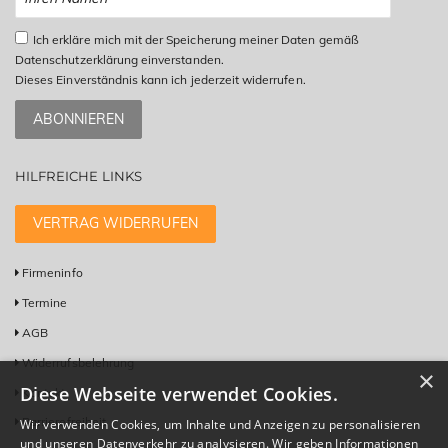
Ich erkläre mich mit der Speicherung meiner Daten gemäß
Datenschutzerklärung einverstanden.
Dieses Einverständnis kann ich jederzeit widerrufen.
ABONNIEREN
HILFREICHE LINKS
VERTRAG WIDERRUFEN
Firmeninfo
Termine
AGB
Widerrufsbelehrung
×
Diese Webseite verwendet Cookies.
Kontakt
Barrierefreiheit
Wir verwenden Cookies, um Inhalte und Anzeigen zu personalisieren
und unseren Datenverkehr zu analysieren. Wir geben Informationen