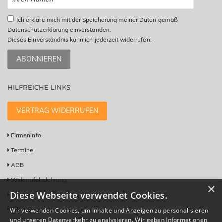
Ich erkläre mich mit der Speicherung meiner Daten gemäß
Datenschutzerklärung einverstanden.
Dieses Einverständnis kann ich jederzeit widerrufen.
ABONNIEREN
HILFREICHE LINKS
VERTRAG WIDERRUFEN
Firmeninfo
Termine
AGB
Widerrufsbelehrung
×
Diese Webseite verwendet Cookies.
Kontakt
Barrierefreiheit
Wir verwenden Cookies, um Inhalte und Anzeigen zu personalisieren
und unseren Datenverkehr zu analysieren. Wir geben Informationen