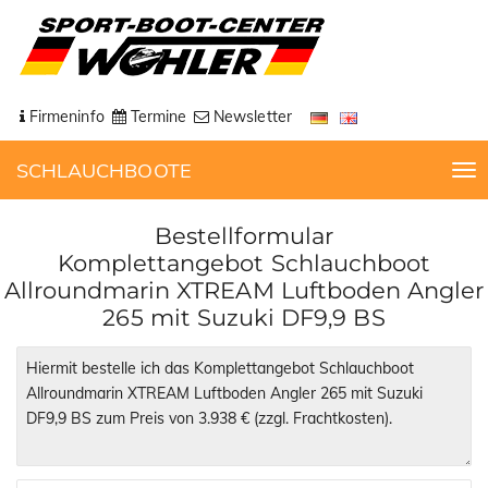
Firmeninfo
Termine
Newsletter
SCHLAUCHBOOTE
T
o
g
Bestellformular
g
Komplettangebot Schlauchboot
l
Allroundmarin XTREAM Luftboden Angler
e
265 mit Suzuki DF9,9 BS
n
a
v
i
g
a
t