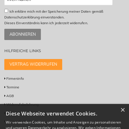
Ich erkläre mich mit der Speicherung meiner Daten gemäß
Datenschutzerklärung einverstanden.
Dieses Einverständnis kann ich jederzeit widerrufen.
ABONNIEREN
HILFREICHE LINKS
VERTRAG WIDERRUFEN
Firmeninfo
Termine
AGB
Widerrufsbelehrung
×
Diese Webseite verwendet Cookies.
Kontakt
Barrierefreiheit
Wir verwenden Cookies, um Inhalte und Anzeigen zu personalisieren
und unseren Datenverkehr zu analysieren. Wir geben Informationen