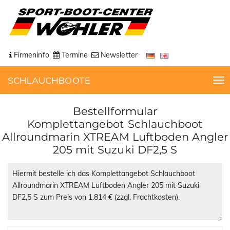
Firmeninfo
Termine
Newsletter
SCHLAUCHBOOTE
T
o
g
Bestellformular
g
Komplettangebot Schlauchboot
l
Allroundmarin XTREAM Luftboden Angler
e
205 mit Suzuki DF2,5 S
n
a
v
i
g
a
t