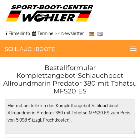
Firmeninfo
Termine
Newsletter
SCHLAUCHBOOTE
T
o
g
Bestellformular
g
Komplettangebot Schlauchboot
l
Allroundmarin Predator 380 mit Tohatsu
e
MFS20 ES
n
a
v
i
g
a
t