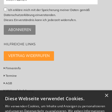
Ich erkläre mich mit der Speicherung meiner Daten gemäß
Datenschutzerklärung einverstanden.
Dieses Einverständnis kann ich jederzeit widerrufen.
ABONNIEREN
HILFREICHE LINKS
VERTRAG WIDERRUFEN
Firmeninfo
Termine
AGB
Widerrufsbelehrung
×
Diese Webseite verwendet Cookies.
Kontakt
Barrierefreiheit
Wir verwenden Cookies, um Inhalte und Anzeigen zu personalisieren
und unseren Datenverkehr zu analysieren. Wir geben Informationen