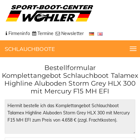
Firmeninfo
Termine
Newsletter
SCHLAUCHBOOTE
T
o
g
Bestellformular
g
Komplettangebot Schlauchboot Talamex
l
Highline Aluboden Storm Grey HLX 300
e
mit Mercury F15 MH EFI
n
a
v
i
g
a
t