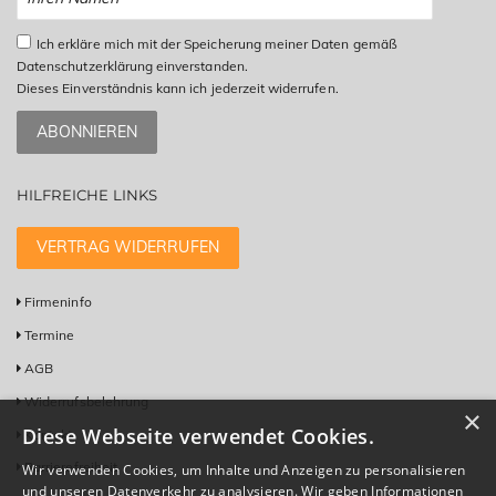
Ich erkläre mich mit der Speicherung meiner Daten gemäß
Datenschutzerklärung einverstanden.
Dieses Einverständnis kann ich jederzeit widerrufen.
ABONNIEREN
HILFREICHE LINKS
VERTRAG WIDERRUFEN
Firmeninfo
Termine
AGB
Widerrufsbelehrung
×
Diese Webseite verwendet Cookies.
Kontakt
Barrierefreiheit
Wir verwenden Cookies, um Inhalte und Anzeigen zu personalisieren
und unseren Datenverkehr zu analysieren. Wir geben Informationen