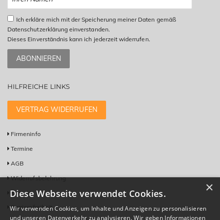
Ich erkläre mich mit der Speicherung meiner Daten gemäß
Datenschutzerklärung einverstanden.
Dieses Einverständnis kann ich jederzeit widerrufen.
ABONNIEREN
HILFREICHE LINKS
VERTRAG WIDERRUFEN
Firmeninfo
Termine
AGB
Widerrufsbelehrung
×
Diese Webseite verwendet Cookies.
Kontakt
Barrierefreiheit
Wir verwenden Cookies, um Inhalte und Anzeigen zu personalisieren
und unseren Datenverkehr zu analysieren. Wir geben Informationen