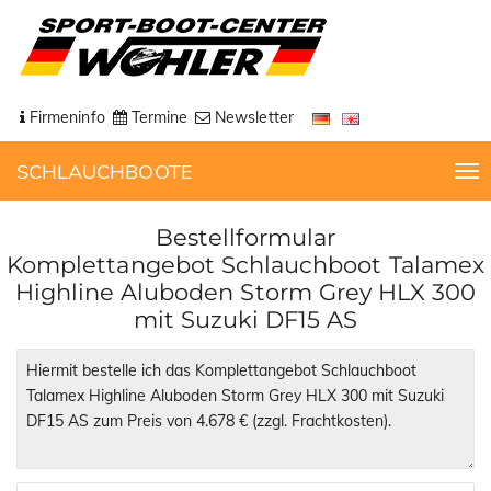
Firmeninfo
Termine
Newsletter
SCHLAUCHBOOTE
T
o
g
Bestellformular
g
Komplettangebot Schlauchboot Talamex
l
Highline Aluboden Storm Grey HLX 300
e
mit Suzuki DF15 AS
n
a
v
i
g
a
t