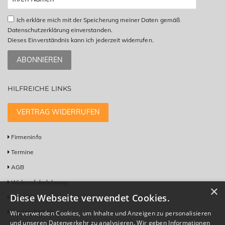
Ich erkläre mich mit der Speicherung meiner Daten gemäß
Datenschutzerklärung einverstanden.
Dieses Einverständnis kann ich jederzeit widerrufen.
ABONNIEREN
HILFREICHE LINKS
VERTRAG WIDERRUFEN
Firmeninfo
Termine
AGB
Widerrufsbelehrung
×
Diese Webseite verwendet Cookies.
Kontakt
Barrierefreiheit
Wir verwenden Cookies, um Inhalte und Anzeigen zu personalisieren
und unseren Datenverkehr zu analysieren. Wir geben Informationen