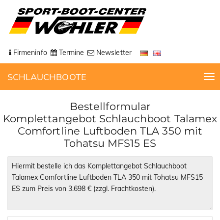
Firmeninfo
Termine
Newsletter
SCHLAUCHBOOTE
T
o
g
Bestellformular
g
Komplettangebot Schlauchboot Talamex
l
Comfortline Luftboden TLA 350 mit
e
Tohatsu MFS15 ES
n
a
v
i
g
a
t