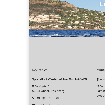
E
KONTAKT
ÖFF
Sport-Boot-Center Wohler GmbH&CoKG
Mo -
Borsigstr. 5
Sa: 
52531 Übach-Palenberg
Samsta
Oktob
+49 (0)2451-43663
mail@boote-wohler.de