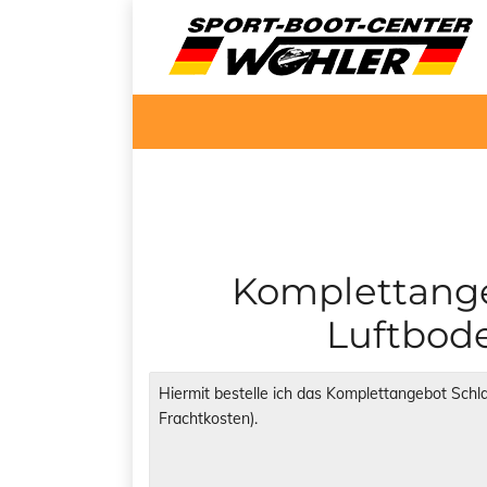
Komplettange
Luftbod