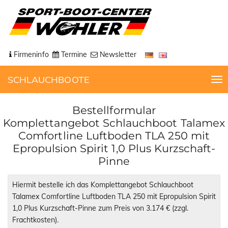
Firmeninfo
Termine
Newsletter
SCHLAUCHBOOTE
T
o
g
Bestellformular
g
Komplettangebot Schlauchboot Talamex
l
Comfortline Luftboden TLA 250 mit
e
Epropulsion Spirit 1,0 Plus Kurzschaft-
n
Pinne
a
v
i
g
a
t