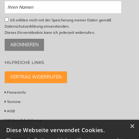
Ich erkläre mich mit der Speicherung meiner Daten gemäß
Datenschutzerklärung einverstanden.
Dieses Einverständnis kann ich jederzeit widerrufen.
ABONNIEREN
HILFREICHE LINKS
VERTRAG WIDERRUFEN
Firmeninfo
Termine
AGB
Widerrufsbelehrung
×
Diese Webseite verwendet Cookies.
Kontakt
Barrierefreiheit