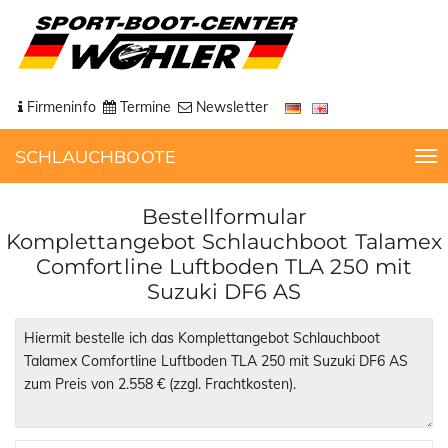
Firmeninfo
Termine
Newsletter
SCHLAUCHBOOTE
T
o
g
Bestellformular
g
Komplettangebot Schlauchboot Talamex
l
Comfortline Luftboden TLA 250 mit
e
Suzuki DF6 AS
n
a
v
i
g
a
t