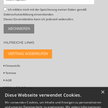
Ich erkläre mich mit der Speicherung meiner Daten gemäß
Datenschutzerklärung einverstanden.
Dieses Einverständnis kann ich jederzeit widerrufen.
ABONNIEREN
HILFREICHE LINKS
VERTRAG WIDERRUFEN
Firmeninfo
Termine
AGB
Widerrufsbelehrung
×
Diese Webseite verwendet Cookies.
Kontakt
Barrierefreiheit
Wir verwenden Cookies, um Inhalte und Anzeigen zu personalisieren
und unseren Datenverkehr zu analysieren. Wir geben Informationen