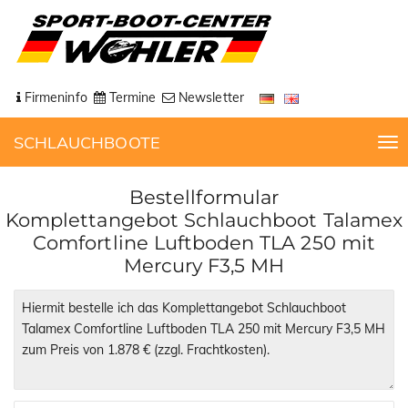
Firmeninfo
Termine
Newsletter
SCHLAUCHBOOTE
T
o
g
Bestellformular
g
Komplettangebot Schlauchboot Talamex
l
Comfortline Luftboden TLA 250 mit
e
Mercury F3,5 MH
n
a
v
i
g
a
t