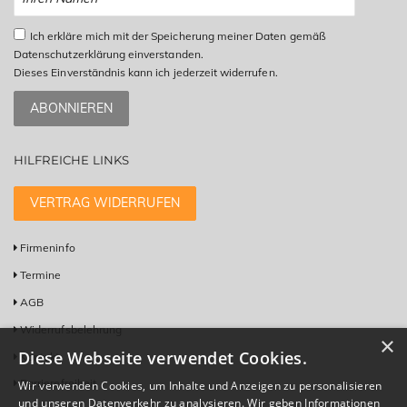
Ich erkläre mich mit der Speicherung meiner Daten gemäß
Datenschutzerklärung einverstanden.
Dieses Einverständnis kann ich jederzeit widerrufen.
ABONNIEREN
HILFREICHE LINKS
VERTRAG WIDERRUFEN
Firmeninfo
Termine
AGB
Widerrufsbelehrung
×
Diese Webseite verwendet Cookies.
Kontakt
Barrierefreiheit
Wir verwenden Cookies, um Inhalte und Anzeigen zu personalisieren
und unseren Datenverkehr zu analysieren. Wir geben Informationen