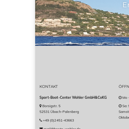
E
KONTAKT
ÖFF
Sport-Boot-Center Wohler GmbH&CoKG
Mo -
Borsigstr. 5
Sa: 
52531 Übach-Palenberg
Samsta
Oktob
+49 (0)2451-43663
mail@boote-wohler.de